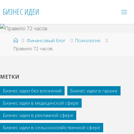
Перейти
БИЗНЕС ИДЕИ
к
содержимому
Главная
Финансовый блог
Психология
Правило 72 часов.
МЕТКИ
Бизнес идеи без вложений
Бизнес идеи в гараже
Бизнес идеи в медицинской сфере
Бизнес идеи в рекламной сфере
Бизнес идеи в сельскохозяйственной сфере