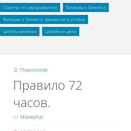
Советы по саморазвитию
Фильмы о бизнесе
Фильмы о бизнесе, финансах и успехе
Цитаты великих
Швейное дело
Психология
Правило 72
часов.
от
MoneyFun