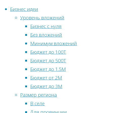
Бизнес идеи
Уровень вложений
Перейти
Бизнес с нуля
к
Без вложений
Статистика
содержимому
Главная
Метки
Минимум вложений
сайта
Финансовый
Бюджет до 100Т
Бизнес
блог
Онлайн-
Бюджет до 500Т
идеи
посетители:
0
Бюджет до 1.5М
без
Психология
Просмотры
Бюджет от 2М
вложений
сегодня:
20
Бюджет до 3М
Бизнес
Походка
Посетителей
Размер региона
идеи
и
сегодня:
12
В селе
в
характер
Просмотры
Для провинции