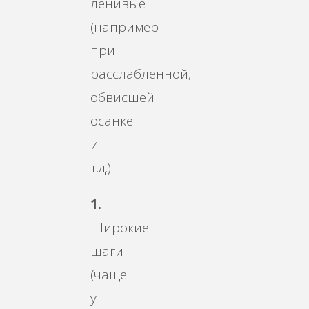
ленивые
(например
при
расслабленной,
обвисшей
осанке
и
т.д.)
1.
Широкие
шаги
(чаще
у