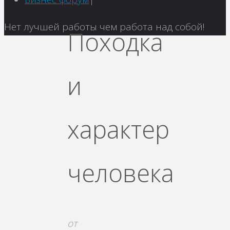
Вернуться
Нет лучшей работы чем работа над собой!
Походка
наверх
и
характер
человека
от