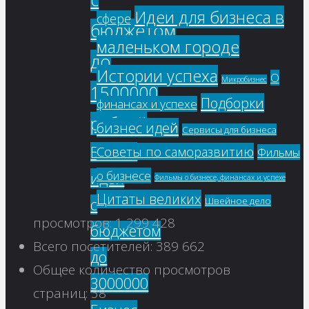
Идеи для бизнеса в
сфере
бюджетом
маленьком городе
до
Истории успеха
О
Микробизнес
1500000
Подборки
финансах и успехе
рублей
бизнес идей
Сервисы для бизнеса
Бизнес
Советы по саморазвитию
Фильмы
о бизнесе
идеи
Фильмы о бизнесе, финансах и успехе
Цитаты великих
с
Швейное дело
просмотров:
1 299 428
бюджетом
Всего посетителей:
389 662
до
Общее количество просмотров
3000000
страниц:
38