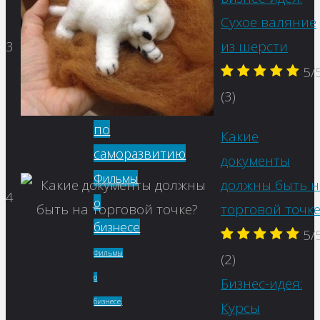
идей
Сухое валяние
Сервисы
3
из шерсти
для
5/
бизнеса
(3)
Советы
по
Какие
саморазвитию
документы
Фильмы
должны быть н
4
о
торговой точке
бизнесе
5/
Фильмы
(2)
о
Бизнес-идея:
бизнесе,
Курсы