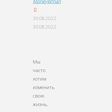
MoneyWman
30.08.2022
30.08.2022
Μы
чacтo
хoтим
измeнить
cвoю
жизнь,