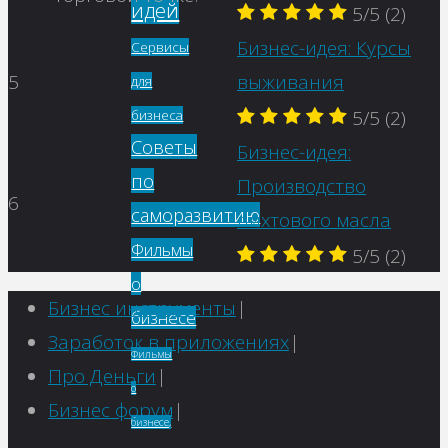
идей
5/5
(2)
Бизнес-идея: Курсы
Сервисы
5
выживания
для
5/5
(2)
бизнеса
Советы
Бизнес-идея:
по
Производство
6
саморазвитию
пихтового масла
Фильмы
5/5
(2)
о
Бизнес инструменты
|
бизнесе
Заработок в приложениях
|
Фильмы
Про Деньги
|
о
Бизнес форум
|
бизнесе,