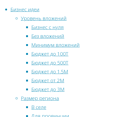
Бизнес идеи
Уровень вложений
Перейти
Бизнес с нуля
к
Без вложений
Статистика
содержимому
Главная
Метки
Минимум вложений
сайта
Финансовый
Бюджет до 100Т
Бизнес
блог
Онлайн-
Бюджет до 500Т
идеи
посетители:
0
Бюджет до 1.5М
без
Бизнес
Просмотры
Бюджет от 2М
вложений
литература
сегодня:
2
Бюджет до 3М
Бизнес
Посетителей
Размер региона
идеи
Полезная
сегодня:
2
В селе
в
литература
Просмотры
Для провинции