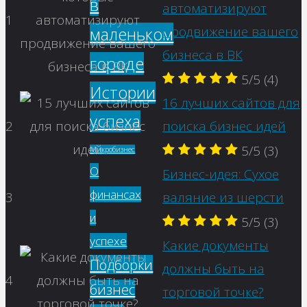
в
автоматизируют
1
маленьком
продвижение вашего
бизнеса в ВК
городе
5/5
(4)
Истории
16 лучших сайтов для
успеха
2
поиска бизнес идей
5/5
(3)
Микробизнес
О
Бизнес-идея: Сухое
финансах
3
валяние из шерсти
и
5/5
(3)
успехе
Какие документы
Подборки
должны быть на
4
бизнес
торговой точке?