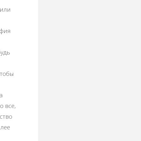
 или
офия
будь
чтобы
а
о все,
ство
олее