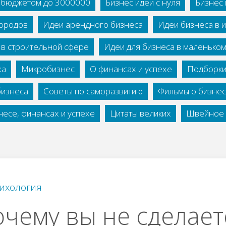
с бюджетом до 3000000
Бизнес идеи с нуля
Бизнес 
городов
Идеи арендного бизнеса
Идеи бизнеса в 
 в строительной сфере
Идеи для бизнеса в маленько
ха
Микробизнес
О финансах и успехе
Подборки
бизнеса
Советы по саморазвитию
Фильмы о бизне
есе, финансах и успехе
Цитаты великих
Швейное 
ихология
чему вы не сделает