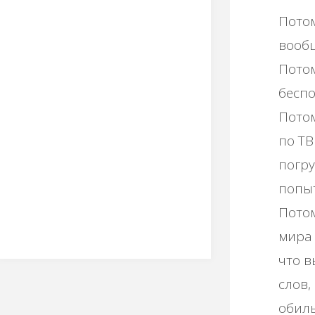
Потом
вообщ
Потом
бесп
Потом
по ТВ
погру
попыт
Потом
мира 
что в
слов,
обиль