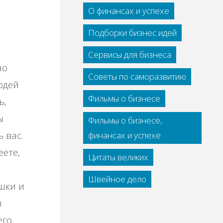
О финансах и успехе
Подборки бизнес идей
Сервисы для бизнеса
но
Советы по саморазвитию
юдей
Фильмы о бизнесе
ь,
ы
Фильмы о бизнесе,
 вас.
финансах и успехе
ете,
Цитаты великих
Швейное дело
шки и
ы
его