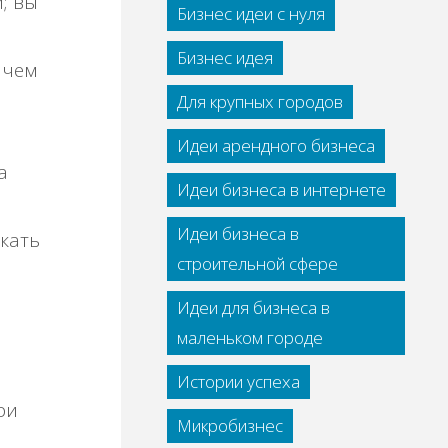
; вы
Бизнес идеи с нуля
Бизнес идея
 чем
Для крупных городов
Идеи арендного бизнеса
а
Идеи бизнеса в интернете
Идеи бизнеса в
скать
строительной сфере
Идеи для бизнеса в
маленьком городе
Истории успеха
ри
Микробизнес