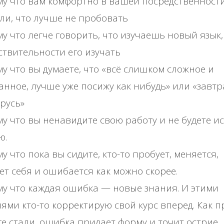
у что вам комфортно в вашей посредственности
и, что лучше не пробовать
у что легче говорить, что изучаешь новый язык,
ствительности его изучать
у что вы думаете, что «всё слишком сложное и
анное, лучше уже посижу как нибудь» или «завтр
русь»
у что вы ненавидите свою работу и не будете и
ю.
у что пока вы сидите, кто-то пробует, меняется,
ет себя и ошибается как можно скорее.
у что каждая ошибка — новые знания. И этими
ями кто-то корректирую свой курс вперед. Как п
е стали, ошибка придает форму и точит острие.