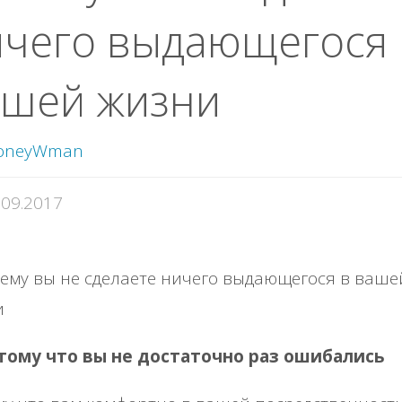
ичего выдающегося 
ашей жизни
oneyWman
.09.2017
отому что вы не достаточно раз ошибались