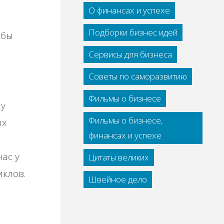
О финансах и успехе
Подборки бизнес идей
обы
Сервисы для бизнеса
Советы по саморазвитию
Фильмы о бизнесе
 у
Фильмы о бизнесе,
ых
финансах и успехе
час у
Цитаты великих
иклов.
Швейное дело