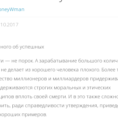
oneyWman
.10.2017
и — не порок. А зарабатывание большого колич
 не делает из хорошего человека плохого. Более 
ество миллионеров и миллиардеров придержив
держиваются строгих моральных и этических
ипов вплоть своей смерти. И в это также сложн
ить, ради справедливости утверждения, привед
 хороших примеров.