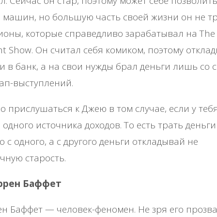
л. Сейчас он стар, поэтому может себе позволит
 машин, но большую часть своей жизни он не т
оны, которые справедливо зарабатывал на The
ht Show. Он считал себя комиком, поэтому откла
и в банк, а на свои нужды брал деньги лишь со 
ап-выступлений.
 прислушаться к Джею в том случае, если у тебя
 одного источника доходов. То есть трать деньги
о с одного, а с другого деньги откладывай не
чную старость.
оррен Баффет
н Баффет — человек-феномен. Не зря его прозв