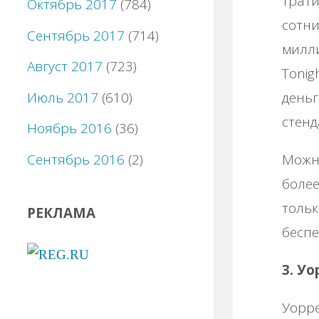
трати
Октябрь 2017
(784)
сотни
Сентябрь 2017
(714)
милли
Август 2017
(723)
Tonig
Июль 2017
(610)
деньг
стенд
Ноябрь 2016
(36)
Сентябрь 2016
(2)
Можно
более
тольк
РЕКЛАМА
беспе
3. У
Уорре