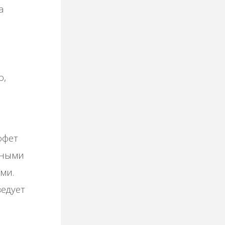
а
и
о,
ффет
нными
ми.
ведует