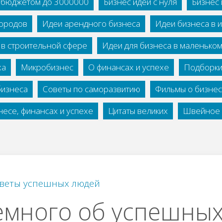
с бюджетом до 3000000
Бизнес идеи с нуля
Бизнес 
городов
Идеи арендного бизнеса
Идеи бизнеса в 
 в строительной сфере
Идеи для бизнеса в маленько
ха
Микробизнес
О финансах и успехе
Подборки
бизнеса
Советы по саморазвитию
Фильмы о бизне
есе, финансах и успехе
Цитаты великих
Швейное 
веты успешных людей
емного об успешны