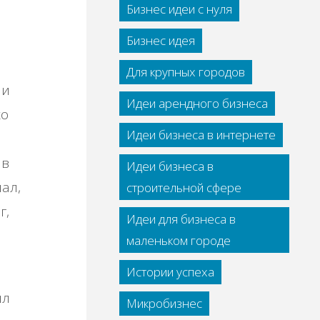
Бизнес идеи с нуля
Бизнес идея
Для крупных городов
ли
Идеи арендного бизнеса
ко
Идеи бизнеса в интернете
 в
Идеи бизнеса в
нал,
строительной сфере
г,
Идеи для бизнеса в
маленьком городе
Истории успеха
ил
Микробизнес