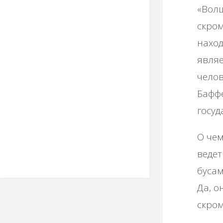
«Волш
скром
наход
явля
челов
Баффе
госуд
О чем
ведет
бусам
Да, о
скром