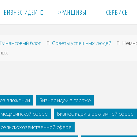
БИЗНЕС ИДЕИ
ФРАНШИЗЫ
СЕРВИСЫ
вная
Финансовый блог
Советы успешных людей
Немно
ных
без вложений
Бизнес идеи в гараже
в медицинской сфере
Бизнес идеи в рекламной сфере
в сельскохозяйственной сфере