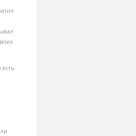
ь
ратил
дывал
своих
 есть
али