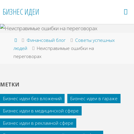
Перейти
БИЗНЕС ИДЕИ
к
содержимому
Главная
Финансовый блог
Советы успешных
людей
Неисправимые ошибки на
переговорах
МЕТКИ
Бизнес идеи без вложений
Бизнес идеи в гараже
Бизнес идеи в медицинской сфере
Бизнес идеи в рекламной сфере