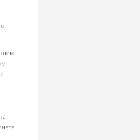
то
дящим
ом
ая
на
янете