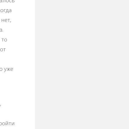
талось
когда
 нет,
в.
 то
от
о уже
,
пройти