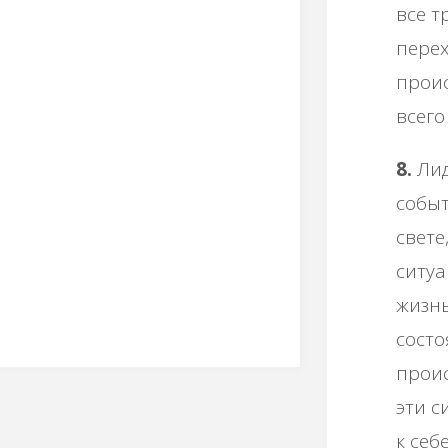
все т
перех
проис
всего
8.
Лид
событ
свете
ситуа
жизнь
состо
проис
эти с
к себ