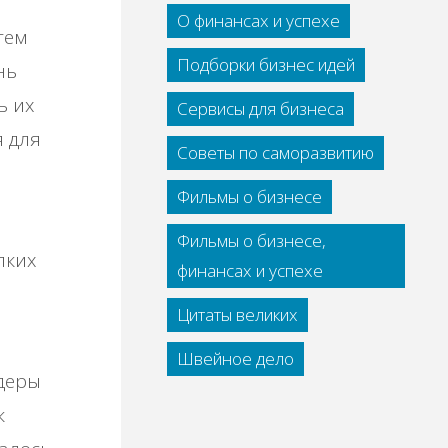
О финансах и успехе
тем
Подборки бизнес идей
нь
ь их
Сервисы для бизнеса
я для
Советы по саморазвитию
Фильмы о бизнесе
Фильмы о бизнесе,
лких
финансах и успехе
Цитаты великих
Швейное дело
идеры
к