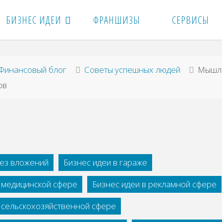
БИЗНЕС ИДЕИ
ФРАНШИЗЫ
СЕРВИСЫ
вная
Финансовый блог
Советы успешных людей
Мышл
ов
без вложений
Бизнес идеи в гараже
в медицинской сфере
Бизнес идеи в рекламной сфере
в сельскохозяйственной сфере