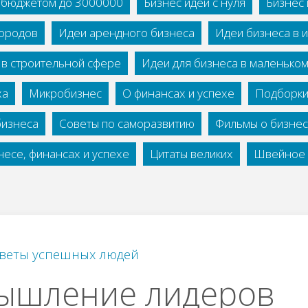
с бюджетом до 3000000
Бизнес идеи с нуля
Бизнес 
городов
Идеи арендного бизнеса
Идеи бизнеса в 
 в строительной сфере
Идеи для бизнеса в маленько
ха
Микробизнес
О финансах и успехе
Подборки
бизнеса
Советы по саморазвитию
Фильмы о бизне
есе, финансах и успехе
Цитаты великих
Швейное 
веты успешных людей
ышление лидеров