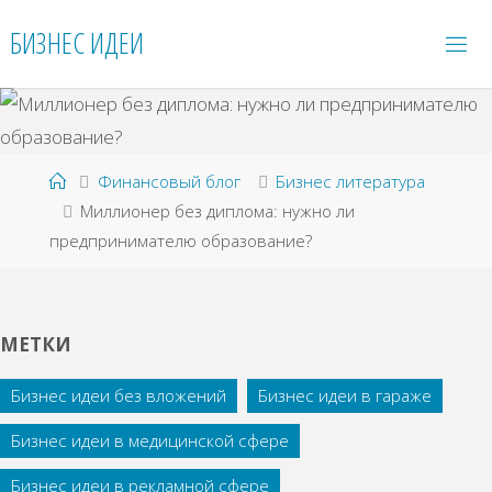
Перейти
БИЗНЕС ИДЕИ
к
содержимому
Главная
Финансовый блог
Бизнес литература
Миллионер без диплома: нужно ли
предпринимателю образование?
МЕТКИ
Бизнес идеи без вложений
Бизнес идеи в гараже
Бизнес идеи в медицинской сфере
Бизнес идеи в рекламной сфере