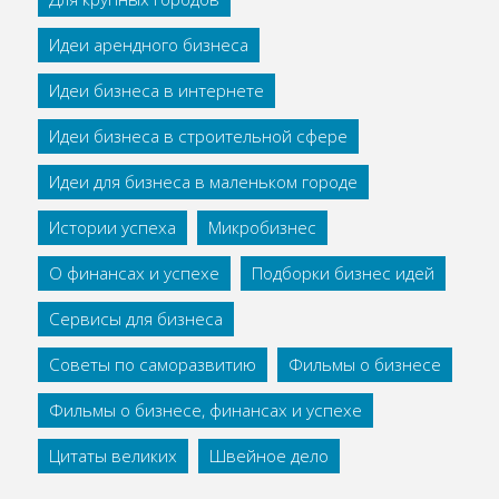
Идеи арендного бизнеса
Идеи бизнеса в интернете
Идеи бизнеса в строительной сфере
Идеи для бизнеса в маленьком городе
Истории успеха
Микробизнес
О финансах и успехе
Подборки бизнес идей
Сервисы для бизнеса
Советы по саморазвитию
Фильмы о бизнесе
Фильмы о бизнесе, финансах и успехе
Цитаты великих
Швейное дело