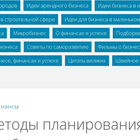
городов
Идеи арендного бизнеса
Идеи бизнеса в 
 в строительной сфере
Идеи для бизнеса в маленько
ха
Микробизнес
О финансах и успехе
Подборки
бизнеса
Советы по саморазвитию
Фильмы о бизне
есе, финансах и успехе
Цитаты великих
Швейное 
нансы
етоды планировани