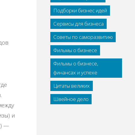
Подборки бизнес идей
Сервисы для бизнеса
Советы по саморазвитию
дов
Фильмы о бизнесе
Фильмы о бизнесе,
финансах и успехе
где
Цитаты великих
.
Швейное дело
между
зы) и
Ц) —