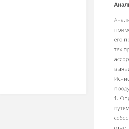
Анал
Анал
приме
его п
тех п
ассор
выяви
Исчис
проду
1.
Опр
путе
себес
отчет