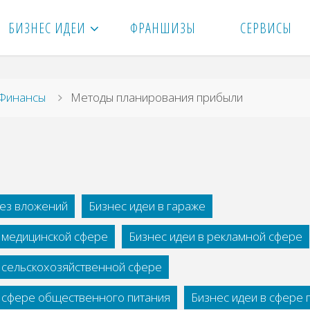
БИЗНЕС ИДЕИ
ФРАНШИЗЫ
СЕРВИСЫ
вная
Финансы
Методы планирования прибыли
без вложений
Бизнес идеи в гараже
в медицинской сфере
Бизнес идеи в рекламной сфере
в сельскохозяйственной сфере
в сфере общественного питания
Бизнес идеи в сфере