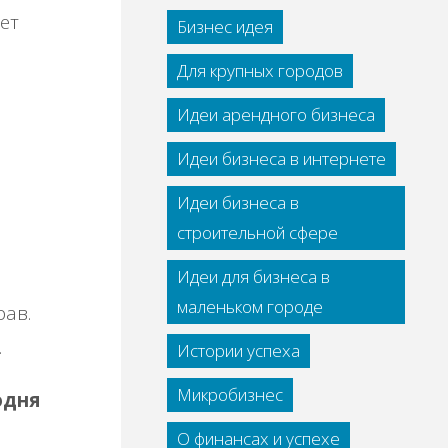
ет
Бизнес идея
Для крупных городов
Идеи арендного бизнеса
Идеи бизнеса в интернете
Идеи бизнеса в
строительной сфере
Идеи для бизнеса в
маленьком городе
рав.
.
Истории успеха
Микробизнес
одня
О финансах и успехе