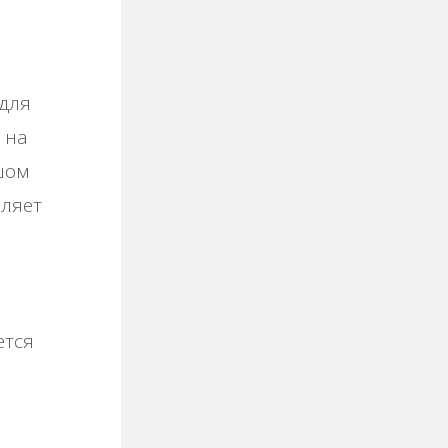
 для
 на
шом
оляет
ется