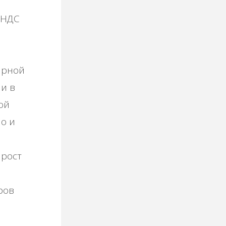
 НДС
арной
и в
ой
о и
прост
ров