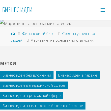
Перейти
БИЗНЕС ИДЕИ
к
содержимому
Главная
Финансовый блог
Советы успешных
людей
Маркетинг на основании статистик
МЕТКИ
Бизнес идеи без вложений
Бизнес идеи в гараже
Бизнес идеи в медицинской сфере
Бизнес идеи в рекламной сфере
Бизнес идеи в сельскохозяйственной сфере