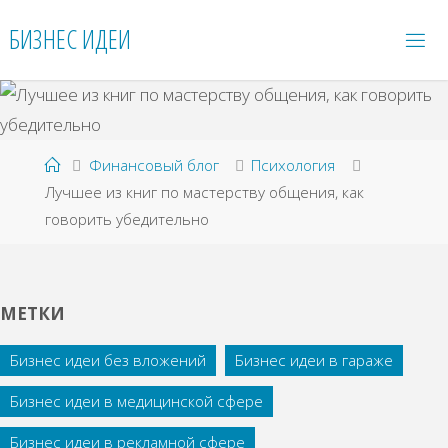
Перейти
БИЗНЕС ИДЕИ
к
содержимому
Главная
Финансовый блог
Психология
Лучшее из книг по мастерству общения, как
говорить убедительно
МЕТКИ
Бизнес идеи без вложений
Бизнес идеи в гараже
Бизнес идеи в медицинской сфере
Бизнес идеи в рекламной сфере