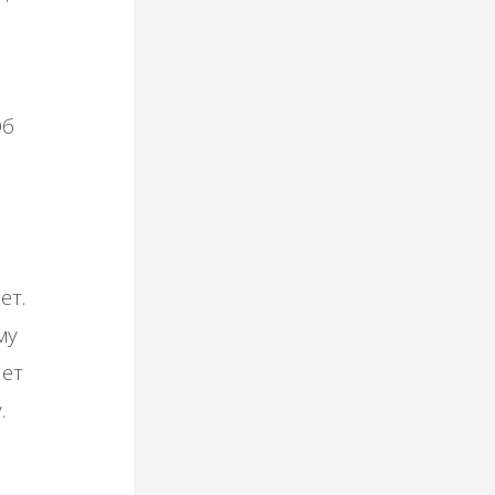
Об
ет.
му
ает
.