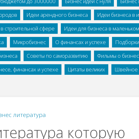
с бюджетом до 3000000
Бизнес идеи с нуля
Бизнес 
городов
Идеи арендного бизнеса
Идеи бизнеса в 
 в строительной сфере
Идеи для бизнеса в маленько
ха
Микробизнес
О финансах и успехе
Подборки
бизнеса
Советы по саморазвитию
Фильмы о бизне
есе, финансах и успехе
Цитаты великих
Швейное 
знес литература
тература которую