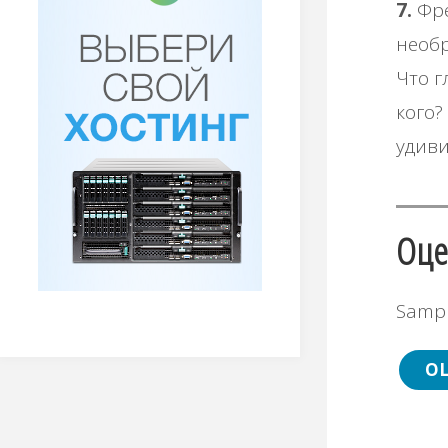
7.
Фре
необр
Что г
кого?
удиви
Оце
Sampl