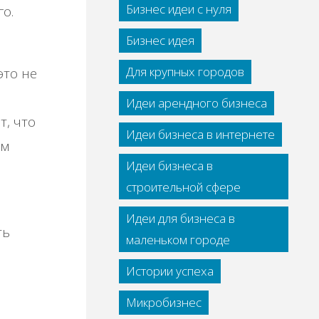
Бизнес идеи с нуля
о.
Бизнес идея
Для крупных городов
это не
Идеи арендного бизнеса
т, что
Идеи бизнеса в интернете
ом
Идеи бизнеса в
строительной сфере
Идеи для бизнеса в
ть
маленьком городе
Истории успеха
Микробизнес