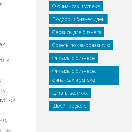
л
О финансах и успехе
Подборки бизнес идей
Сервисы для бизнеса
ак.
Советы по саморазвитию
Фильмы о бизнесе
ork:
Фильмы о бизнесе,
ли
финансах и успехе
р,
Цитаты великих
пустое
Швейное дело
но,
, как