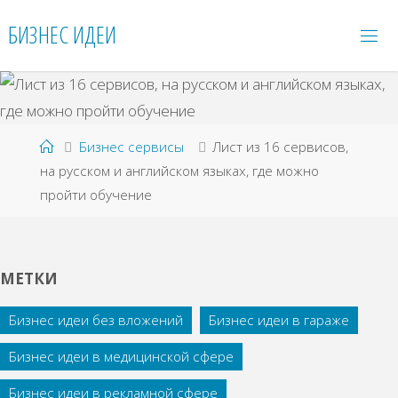
Перейти
БИЗНЕС ИДЕИ
к
содержимому
Главная
Бизнес сервисы
Лист из 16 сервисов,
на русском и английском языках, где можно
пройти обучение
МЕТКИ
Бизнес идеи без вложений
Бизнес идеи в гараже
Бизнес идеи в медицинской сфере
Бизнес идеи в рекламной сфере