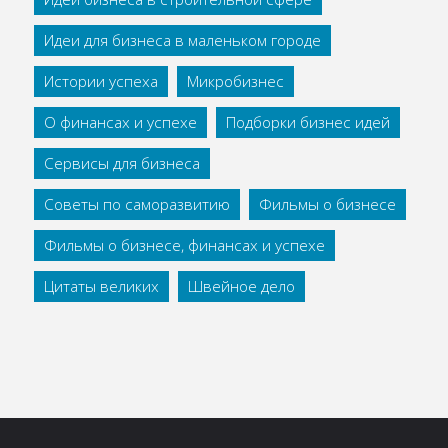
Идеи для бизнеса в маленьком городе
Истории успеха
Микробизнес
О финансах и успехе
Подборки бизнес идей
Сервисы для бизнеса
Советы по саморазвитию
Фильмы о бизнесе
Фильмы о бизнесе, финансах и успехе
Цитаты великих
Швейное дело