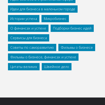
Идеи для бизнеса в маленьком городе
Истории успеха
Микробизнес
О финансах и успехе
Подборки бизнес идей
Сервисы для бизнеса
Советы по саморазвитию
Фильмы о бизнесе
Фильмы о бизнесе, финансах и успехе
Цитаты великих
Швейное дело