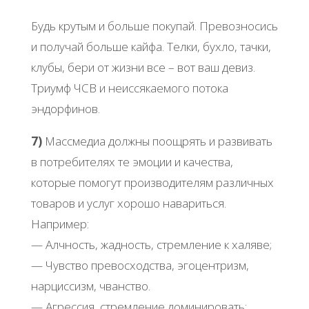
Будь крутым и больше покупай. Превозносись
и получай больше кайфа. Телки, бухло, тачки,
клубы, бери от жизни все – вот ваш девиз.
Триумф ЧСВ и неиссякаемого потока
эндорфинов.
7)
Массмедиа должны поощрять и развивать
в потребителях те эмоции и качества,
которые помогут производителям различных
товаров и услуг хорошо навариться.
Например:
— Алчность, жадность, стремление к халяве;
— Чувство превосходства, эгоцентризм,
нарциссизм, чванство.
— Агрессия, стремление доминировать;