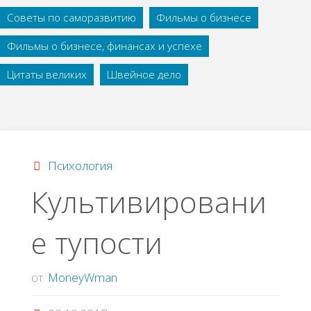
Советы по саморазвитию
Фильмы о бизнесе
Фильмы о бизнесе, финансах и успехе
Цитаты великих
Швейное дело
Психология
Культивировани
е тупости
от
MoneyWman