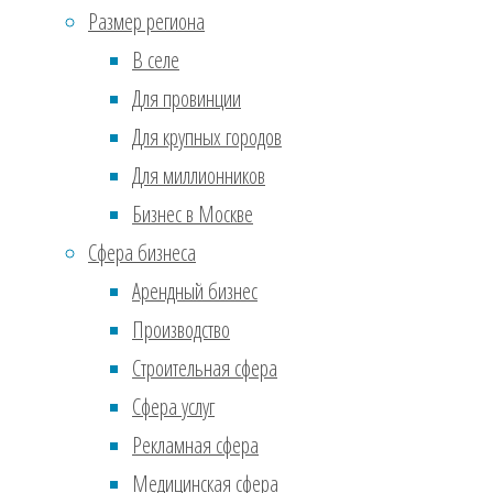
Июль 2017
(610)
Размер региона
Ноябрь 2016
(36)
Это 
В селе
Сентябрь 2016
(2)
нега
Для провинции
вели
Реклама
Для крупных городов
боль
Для миллионников
4. С
Бизнес в Москве
Сфера бизнеса
«Жиз
Арендный бизнес
стар
Производство
усов
Строительная сфера
подг
Сфера услуг
Конф
Рекламная сфера
подг
Медицинская сфера