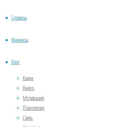
сове
6. О
Сервисы
«Ког
Финансы
Соло
влад
Блог
помн
о по
Книги
Видео
7. В
Мотивация
«Есл
Психология
корр
Стиль