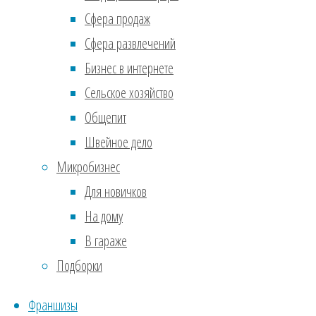
неуд
Сфера продаж
хоти
Сфера развлечений
подг
Бизнес в интернете
ускор
Сельское хозяйство
Общепит
5. Н
Швейное дело
Нет 
Микробизнес
буде
Для новичков
пуст
На дому
В гараже
Сове
Подборки
позв
нега
Франшизы