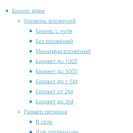
Бизнес идеи
Уровень вложений
Перейти
Бизнес с нуля
к
Глав
Фина
Без вложений
Статистика с
содержимому
урок
Метки
Минимум вложений
Онлайн-посети
Бюджет до 100Т
Бизнес идеи
Просмотры сег
Бюджет до 500Т
Бизнес
сфере
Посетителей с
Бюджет до 1.5М
сельскохоз
Просмотры вч
Бюджет от 2М
Би
питания
Посетители вч
Бюджет до 3М
развлечен
Всего просмот
Размер региона
Всего посетите
В селе
для Мос
Общее количес
Для провинции