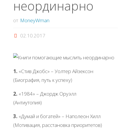
неординарно
от
MoneyWman
02.10.2017
1.
«Стив Джобс» – Уолтер Айзексон
(Биография, путь к успеху)
2.
«1984» – Джордж Оруэлл
(Антиутопия)
3.
«Думай и богатей» – Наполеон Хилл
(Мотивация, расстановка приоритетов)