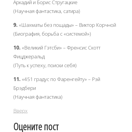
Аркадий и Борис Стругацкие
(Научная фантастика, сатира)
9.
«Шахматы без пощады» – Виктор Корчной
(Биография, борьба с «системой»)
10.
«Великий Гэтсби» – Френсис Скотт
Фицджеральд
(Путь к успеху, поиски себя)
11.
«451 градус по Фаренгейту» – Рэй
Брэдбери
(Научная фантастика)
Вверх
Оцените пост