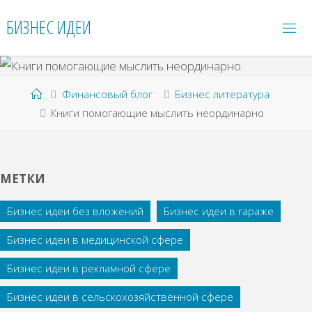
Перейти
БИЗНЕС ИДЕИ
к
содержимому
Главная
Финансовый блог
Бизнес литература
Книги помогающие мыслить неординарно
МЕТКИ
Бизнес идеи без вложений
Бизнес идеи в гараже
Бизнес идеи в медицинской сфере
Бизнес идеи в рекламной сфере
Бизнес идеи в сельскохозяйственной сфере