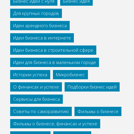
Бизнес идеи с нуля
Бизнес идея
Для крупных городов
Идеи арендного бизнеса
Идеи бизнеса в интернете
Идеи бизнеса в строительной сфере
Идеи для бизнеса в маленьком городе
Истории успеха
Микробизнес
О финансах и успехе
Подборки бизнес идей
Сервисы для бизнеса
Советы по саморазвитию
Фильмы о бизнесе
Фильмы о бизнесе, финансах и успехе