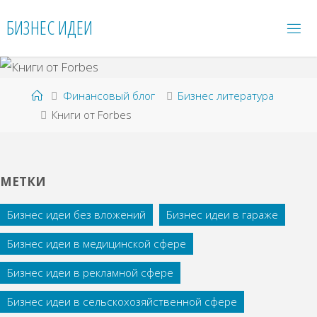
Перейти
БИЗНЕС ИДЕИ
к
содержимому
Главная
Финансовый блог
Бизнес литература
Книги от Forbes
МЕТКИ
Бизнес идеи без вложений
Бизнес идеи в гараже
Бизнес идеи в медицинской сфере
Бизнес идеи в рекламной сфере
Бизнес идеи в сельскохозяйственной сфере