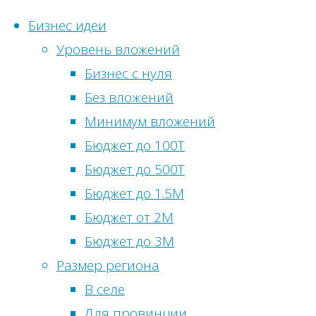
Бизнес идеи
Уровень вложений
Перейти
Бизнес с нуля
к
Глав
Фина
Без вложений
Статистика с
содержимому
нужн
Метки
Минимум вложений
Онлайн-посети
Бюджет до 100Т
Бизнес идеи
Просмотры сег
Бюджет до 500Т
Бизнес
сфере
Посетителей с
Бюджет до 1.5М
сельскохоз
Просмотры вч
Бюджет от 2М
Би
питания
Посетители вч
Бюджет до 3М
развлечен
Всего просмот
Размер региона
Всего посетите
В селе
для Мос
Общее количес
Для провинции