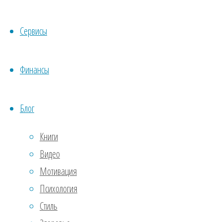
С ни
пред
Сервисы
Так 
и, к
Финансы
«пер
личн
Блог
эффе
близ
Книги
круга
Видео
3.
Пр
Мотивация
квал
Психология
стат
Стиль
Толь