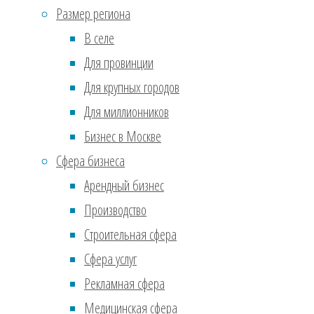
Июль 2017
(610)
Размер региона
Ноябрь 2016
(36)
3.
Пол
В селе
Сентябрь 2016
(2)
пере
Для провинции
опре
Реклама
Для крупных городов
Это 
Для миллионников
бизн
Бизнес в Москве
внут
Сфера бизнеса
вооб
Арендный бизнес
А во
Производство
Строительная сфера
1.
Об
Сфера услуг
спец
Рекламная сфера
знак
Медицинская сфера