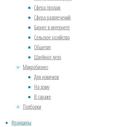
каки
Сфера продаж
поле
Сфера развлечений
родн
Бизнес в интернете
одно
Сельское хозяйство
интер
Общепит
кото
Швейное дело
изме
Микробизнес
поле
Для новичков
2.
Ан
На дому
знак
В гараже
вычл
Подборки
кото
теор
Франшизы