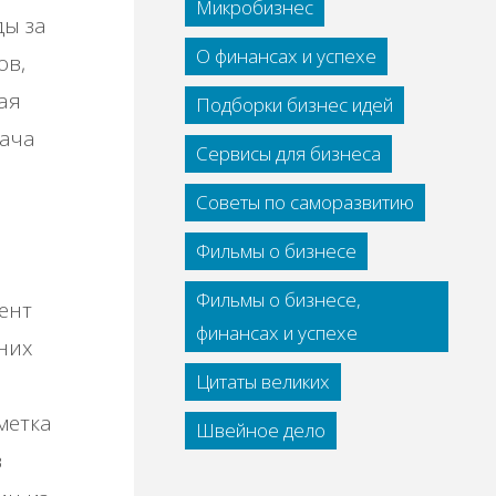
Микробизнес
ды за
О финансах и успехе
ов,
ая
Подборки бизнес идей
дача
Сервисы для бизнеса
Советы по саморазвитию
Фильмы о бизнесе
Фильмы о бизнесе,
ент
финансах и успехе
них
Цитаты великих
метка
Швейное дело
в