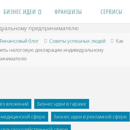
БИЗНЕС ИДЕИ
ФРАНШИЗЫ
СЕРВИСЫ
вная
Финансовый блог
Советы успешных людей
Как
нить налоговую декларацию индивидуальному
ринимателю
без вложений
Бизнес идеи в гараже
в медицинской сфере
Бизнес идеи в рекламной сфере
в сельскохозяйственной сфере