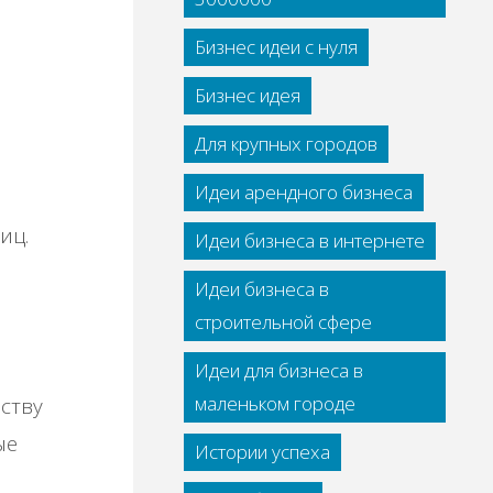
Бизнес идеи с нуля
Бизнес идея
Для крупных городов
Идеи арендного бизнеса
иц.
Идеи бизнеса в интернете
Идеи бизнеса в
строительной сфере
Идеи для бизнеса в
маленьком городе
ству
ые
Истории успеха