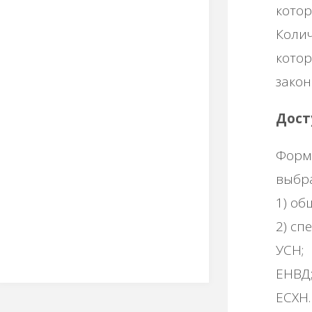
кото
Коли
котор
закон
Дост
Форм
выбр
1) об
2) сп
УСН;
ЕНВД
ЕСХН.