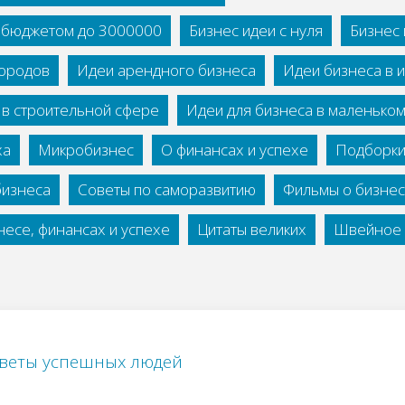
с бюджетом до 3000000
Бизнес идеи с нуля
Бизнес 
городов
Идеи арендного бизнеса
Идеи бизнеса в 
 в строительной сфере
Идеи для бизнеса в маленько
ха
Микробизнес
О финансах и успехе
Подборки
бизнеса
Советы по саморазвитию
Фильмы о бизне
есе, финансах и успехе
Цитаты великих
Швейное 
веты успешных людей