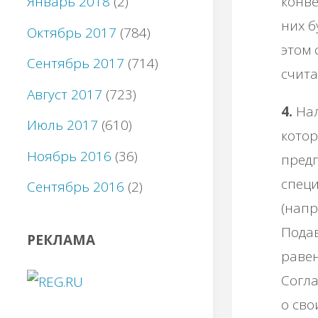
конве
Январь 2018
(2)
них б
Октябрь 2017
(784)
этом 
Сентябрь 2017
(714)
счита
Август 2017
(723)
4.
Нал
Июль 2017
(610)
кото
Ноябрь 2016
(36)
предп
специ
Сентябрь 2016
(2)
(напр
Подав
РЕКЛАМА
равен
Согла
о сво