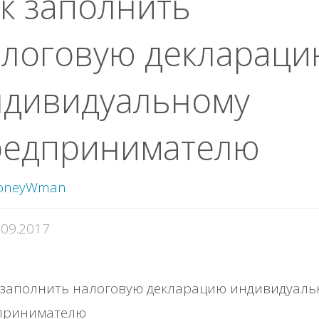
к заполнить
алоговую декларац
ндивидуальному
редпринимателю
oneyWman
.09.2017