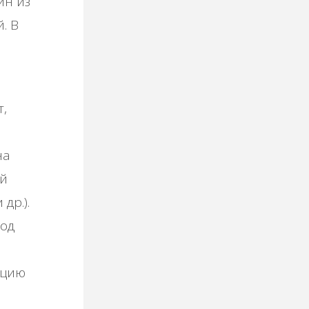
ин из
. В
,
на
ой
др.).
ход
ацию