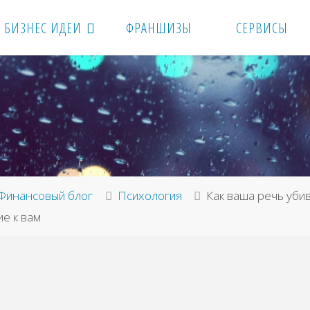
БИЗНЕС ИДЕИ
ФРАНШИЗЫ
СЕРВИСЫ
вная
Финансовый блог
Психология
Как ваша речь уби
е к вам