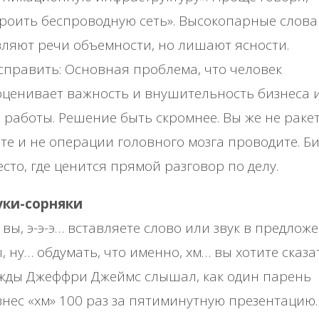
роить беспроводную сеть». Высокопарные слова
ляют речи объемности, но лишают ясности.
справить: Основная проблема, что человек
ценивает важность и внушительность бизнеса 
 работы. Решение быть скромнее. Вы же не раке
те и не операции головного мозга проводите. Б
есто, где ценится прямой разговор по делу.
вуки-сорняки
 вы, э-э-э… вставляете слово или звук в предложе
, ну… обдумать, что именно, хм… вы хотите сказа
жды Джеффри Джеймс слышал, как один парень
нес «хм» 100 раз за пятиминутную презентацию.