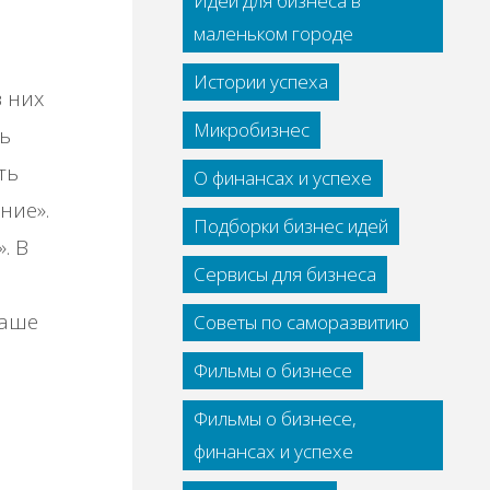
Идеи для бизнеса в
маленьком городе
Истории успеха
з них
Микробизнес
ть
ть
О финансах и успехе
ние».
Подборки бизнес идей
. В
Сервисы для бизнеса
ваше
Советы по саморазвитию
Фильмы о бизнесе
Фильмы о бизнесе,
и
финансах и успехе