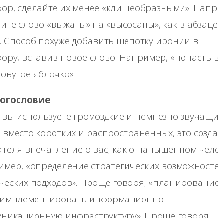
ор, сделайте их менее «клишеобразными». Напр
ите слово «выжаты» на «высосаны», как в абзаце
 Способ похуже добавить щепотку иронии в
ору, вставив новое слово. Например, «попасть 
овутое яблочко».
ногословие
 вы используете громоздкие и помпезно звучащ
 вместо коротких и распространенных, это созда
теля впечатление о вас, как о напыщенном чело
мер, «определение стратегических возможност
ческих подходов». Проще говоря, «планирование
«имплементировать информационно-
никационную инфраструктуру». Проще говоря,