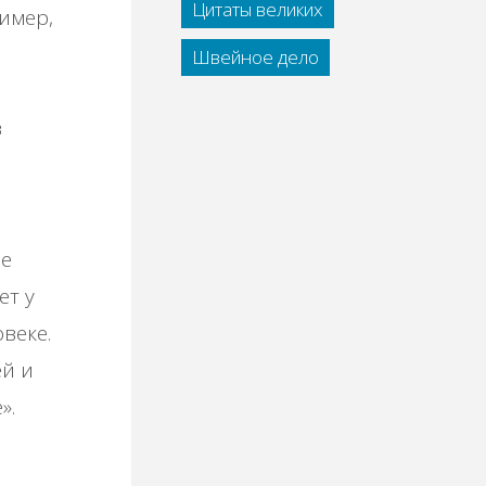
Цитаты великих
имер,
Швейное дело
в
ие
ет у
веке.
ей и
».