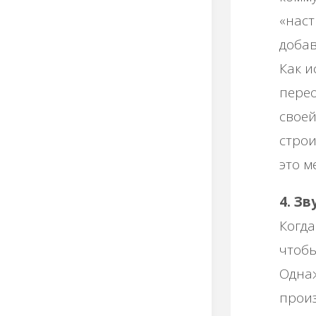
«наст
добав
Как и
перео
своей
строи
это м
4. З
Когда
чтобы
Одна
произ