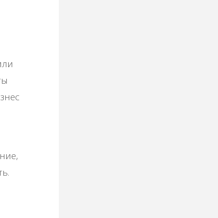
или
ты
изнес
ние,
ть.