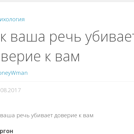
ихология
к ваша речь убивае
верие к вам
oneyWman
.08.2017
аргон