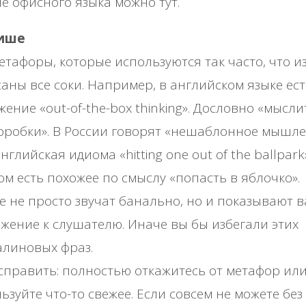
е офисного языка можно тут.
лише
етафоры, которые используются так часто, что и
аны все соки. Например, в английском языке ес
ение «out-of-the-box thinking». Дословно «мысли
оробки». В России говорят «нешаблонное мышле
нглийская идиома «hitting one out of the ballpark»
ом есть похожее по смыслу «попасть в яблочко».
 не просто звучат банально, но и показывают 
жение к слушателю. Иначе вы бы избегали этих
алиновых фраз.
справить: полностью откажитесь от метафор ил
ьзуйте что-то свежее. Если совсем не можете без