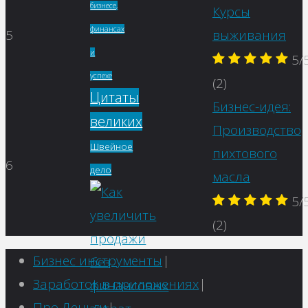
бизнесе,
Курсы
финансах
5
выживания
и
5/
успехе
(2)
Цитаты
Бизнес-идея:
великих
Производство
Швейное
пихтового
6
дело
масла
5/
(2)
Бизнес инструменты
|
Заработок в приложениях
|
Про Деньги
|