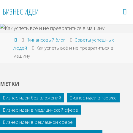
Перейти
БИЗНЕС ИДЕИ
к
содержимому
Главная
Финансовый блог
Советы успешных
людей
Как успеть всё и не превратиться в
машину
МЕТКИ
Бизнес идеи без вложений
Бизнес идеи в гараже
Бизнес идеи в медицинской сфере
Бизнес идеи в рекламной сфере