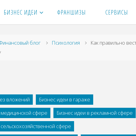
БИЗНЕС ИДЕИ
ФРАНШИЗЫ
СЕРВИСЫ
вная
Финансовый блог
Психология
Как правильно вес
у
без вложений
Бизнес идеи в гараже
в медицинской сфере
Бизнес идеи в рекламной сфере
в сельскохозяйственной сфере