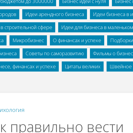
с бюджетом до 3000000
Бизнес идеи с нуля
Бизнес 
городов
Идеи арендного бизнеса
Идеи бизнеса в 
 в строительной сфере
Идеи для бизнеса в маленько
ха
Микробизнес
О финансах и успехе
Подборки
бизнеса
Советы по саморазвитию
Фильмы о бизне
есе, финансах и успехе
Цитаты великих
Швейное 
ихология
к правильно вести