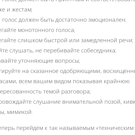
е и жестам;
 голос должен быть достаточно эмоционален;
егайте монотонного голоса;
егайте слишком быстрой или замедленной речи;
йте слушать, не перебивайте собеседника;
авайте уточняющие вопросы;
агируйте на сказанное одобряющими, восхищён
ласами, всем вашим видом показывая крайнюю
ересованность темой разговора;
ровождайте слушание внимательной позой, кив
ы, мимикой.
еперь перейдём к так называемым «техническим