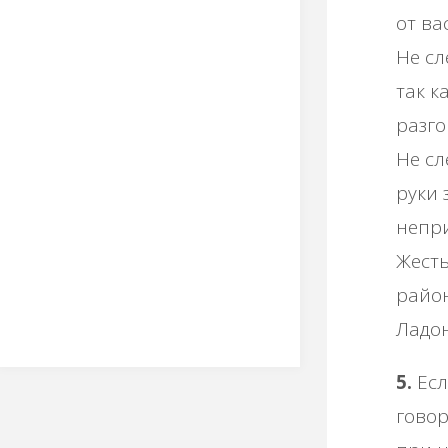
от вас
Не сл
так к
разго
Не сл
руки 
непр
Жесты
район
Ладон
5.
Есл
говор