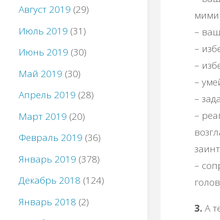
Август 2019
(29)
мимик
Июль 2019
(31)
– ваш
– изб
Июнь 2019
(30)
– изб
Май 2019
(30)
– уме
Апрель 2019
(28)
– зад
– ре
Март 2019
(20)
возг
Февраль 2019
(36)
заинт
Январь 2019
(378)
– соп
Декабрь 2018
(124)
голов
Январь 2018
(2)
3.
А т