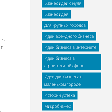
Бизнес идеи с нуля
Бизнес идея
Для крупных городов
Идеи арендного бизнеса
ся;
иг
Идеи бизнеса в интернете
Идеи бизнеса в
строительной сфере
Идеи для бизнеса в
маленьком городе
Истории успеха
Микробизнес
ь