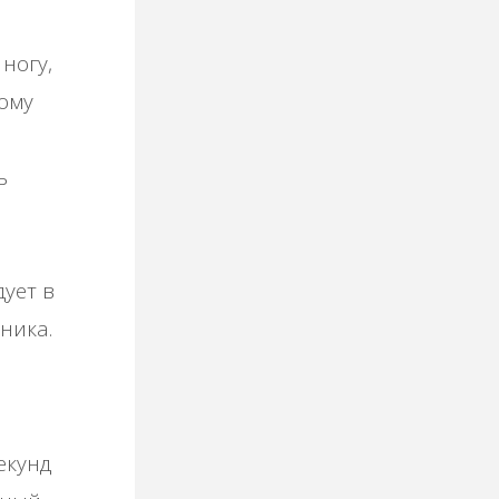
ногу,
ому
ь
ует в
ника.
екунд