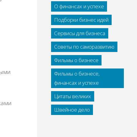
О финансах и успехе
Подборки бизнес идей
Сервисы для бизнеса
Советы по саморазвитию
Фильмы о бизнесе
ными
Фильмы о бизнесе,
финансах и успехе
Цитаты великих
ками
Швейное дело