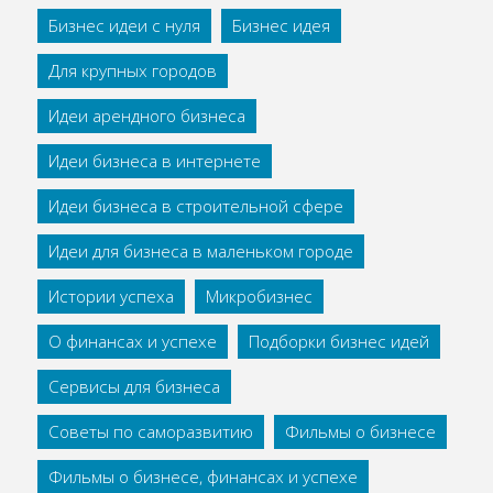
Бизнес идеи с нуля
Бизнес идея
Для крупных городов
Идеи арендного бизнеса
Идеи бизнеса в интернете
Идеи бизнеса в строительной сфере
Идеи для бизнеса в маленьком городе
Истории успеха
Микробизнес
О финансах и успехе
Подборки бизнес идей
Сервисы для бизнеса
Советы по саморазвитию
Фильмы о бизнесе
Фильмы о бизнесе, финансах и успехе