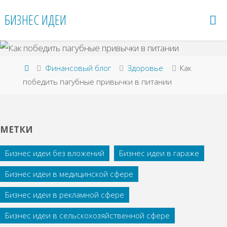
Перейти
БИЗНЕС ИДЕИ
к
содержимому
Главная
Финансовый блог
Здоровье
Как
победить пагубные привычки в питании
МЕТКИ
Бизнес идеи без вложений
Бизнес идеи в гараже
Бизнес идеи в медицинской сфере
Бизнес идеи в рекламной сфере
Бизнес идеи в сельскохозяйственной сфере