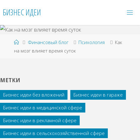
Перейти
БИЗНЕС ИДЕИ
к
содержимому
Главная
Финансовый блог
Психология
Как
на мозг влияет время суток
МЕТКИ
Бизнес идеи без вложений
Бизнес идеи в гараже
Бизнес идеи в медицинской сфере
Бизнес идеи в рекламной сфере
Бизнес идеи в сельскохозяйственной сфере