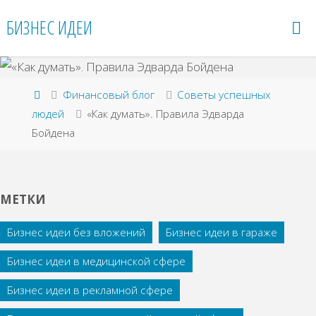
Перейти
БИЗНЕС ИДЕИ
к
содержимому
Главная
Финансовый блог
Советы успешных
людей
«Как думать». Правила Эдварда
Бойдена
МЕТКИ
Бизнес идеи без вложений
Бизнес идеи в гараже
Бизнес идеи в медицинской сфере
Бизнес идеи в рекламной сфере