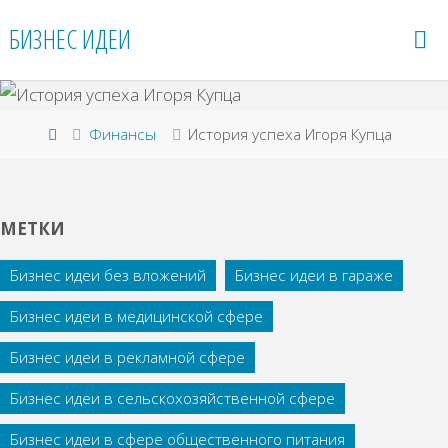
Перейти
БИЗНЕС ИДЕИ
к
содержимому
Главная
Финансы
История успеха Игоря Купца
МЕТКИ
Бизнес идеи без вложений
Бизнес идеи в гараже
Бизнес идеи в медицинской сфере
Бизнес идеи в рекламной сфере
Бизнес идеи в сельскохозяйственной сфере
Бизнес идеи в сфере общественного питания