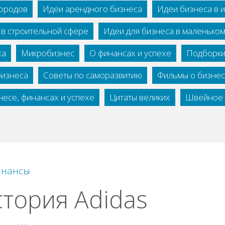
городов
Идеи арендного бизнеса
Идеи бизнеса в 
 в строительной сфере
Идеи для бизнеса в маленько
ха
Микробизнес
О финансах и успехе
Подборки
бизнеса
Советы по саморазвитию
Фильмы о бизне
есе, финансах и успехе
Цитаты великих
Швейное 
нансы
тория Adidas