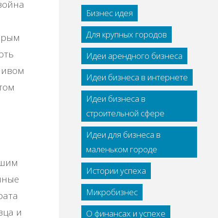
война
Бизнес идея
Для крупных городов
орым
оть
Идеи арендного бизнеса
шивом
Идеи бизнеса в интернете
том
Идеи бизнеса в
строительной сфере
Идеи для бизнеса в
маленьком городе
ошим
Истории успеха
нные
Микробизнес
рата
вца и
О финансах и успехе