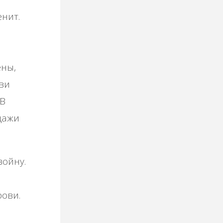
енит.
ены,
ви
 В
дажи
войну.
рови.