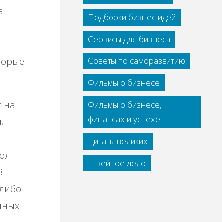
в
Подборки бизнес идей
Сервисы для бизнеса
торые
Советы по саморазвитию
Фильмы о бизнесе
г на
Фильмы о бизнесе,
финансах и успехе
,
и
Цитаты великих
ол.
Швейное дело
В
 либо
нных