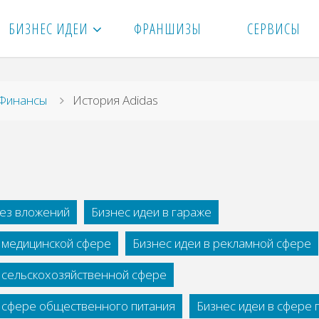
БИЗНЕС ИДЕИ
ФРАНШИЗЫ
СЕРВИСЫ
вная
Финансы
История Adidas
без вложений
Бизнес идеи в гараже
в медицинской сфере
Бизнес идеи в рекламной сфере
в сельскохозяйственной сфере
в сфере общественного питания
Бизнес идеи в сфере