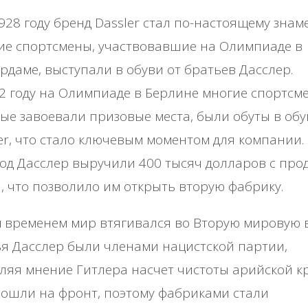
928 году бренд Dassler стал по-настоящему знам
ие спортсмены, участвовавшие на Олимпиаде в
рдаме, выступали в обуви от братьев Дасслер.
2 году на Олимпиаде в Берлине многие спортсм
ые завоевали призовые места, были обуты в обу
er, что стало ключевым моментом для компании.
год Дасслер выручили 400 тысяч долларов с про
, что позволило им открыть вторую фабрику.
 временем мир втягивался во Вторую мировую 
я Дасслер были членами нацистской партии,
ляя мнение Гитлера насчет чистоты арийской к
ошли на фронт, поэтому фабриками стали