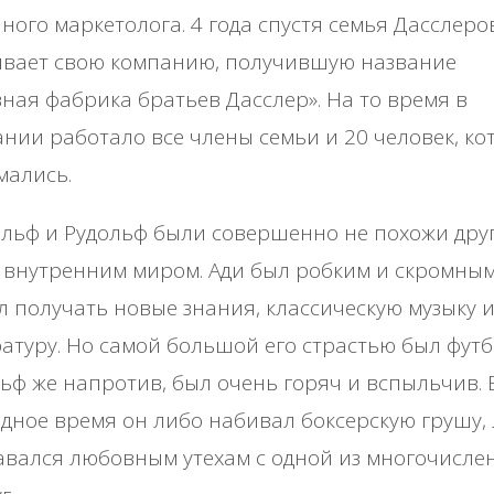
ного маркетолога. 4 года спустя семья Дасслеро
ывает свою компанию, получившую название
ная фабрика братьев Дасслер». На то время в
нии работало все члены семьи и 20 человек, ко
мались.
льф и Рудольф были совершенно не похожи дру
 внутренним миром. Ади был робким и скромным
 получать новые знания, классическую музыку 
атуру. Но самой большой его страстью был футб
ьф же напротив, был очень горяч и вспыльчив. 
дное время он либо набивал боксерскую грушу,
вался любовным утехам с одной из многочисле