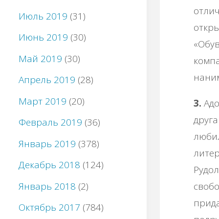
отлич
Июль 2019
(31)
откр
Июнь 2019
(30)
«Обув
Май 2019
(30)
компа
нани
Апрель 2019
(28)
Март 2019
(20)
3.
Адо
друга
Февраль 2019
(36)
любил
Январь 2019
(378)
литер
Декабрь 2018
(124)
Рудол
Январь 2018
(2)
свобо
прида
Октябрь 2017
(784)