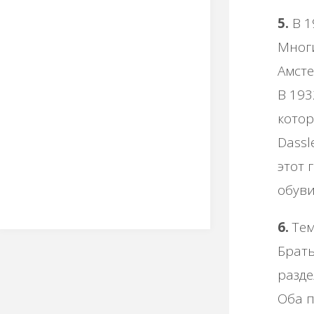
5.
В 1
Мног
Амсте
В 193
котор
Dassl
этот 
обуви
6.
Тем
Брать
разде
Оба п