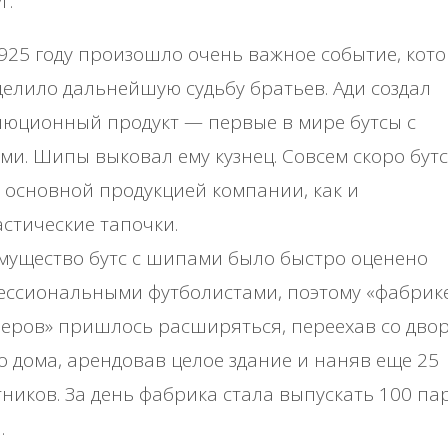
г.
925 году произошло очень важное событие, кот
елило дальнейшую судьбу братьев. Ади создал
юционный продукт — первые в мире бутсы с
и. Шипы выковал ему кузнец. Совсем скоро бут
 основной продукцией компании, как и
стические тапочки.
мущество бутс с шипами было быстро оценено
ессиональными футболистами, поэтому «фабрик
еров» пришлось расширяться, переехав со дво
о дома, арендовав целое здание и наняв еще 25
ников. За день фабрика стала выпускать 100 па
.