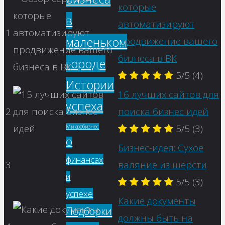
которые
в
автоматизируют
1
маленьком
продвижение вашего
бизнеса в ВК
городе
5/5
(4)
Истории
16 лучших сайтов для
успеха
2
поиска бизнес идей
5/5
(3)
Микробизнес
О
Бизнес-идея: Сухое
финансах
3
валяние из шерсти
и
5/5
(3)
успехе
Какие документы
Подборки
должны быть на