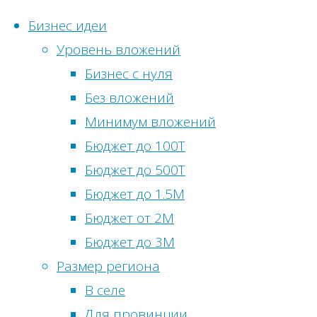
Бизнес идеи
Уровень вложений
Перейти
Бизнес с нуля
к
Без вложений
содержимому
Главная
Финансовый
Минимум вложений
Статистика
блог
Метки
Бюджет до 100Т
сайта
Мотивация
Бюджет до 500Т
Бизнес
Ищу
Онлайн-
Бюджет до 1.5М
идеи
работу
посетители:
0
Бюджет от 2М
без
за
Просмотры
Бюджет до 3М
вложений
копейки,
сегодня:
3
Размер региона
Бизнес
сетевой
Посетителей
В селе
идеи
маркетинг
сегодня:
3
Для провинции