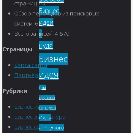
страниц:
64
Бизнес
Обзор переходов из поисковых
идеи
систем:
613
с
Всего записей:
4 570
нуля
Страницы
Бизнес
Карта сайта
идея
Партнёрки
Для
Рубрики
крупных
Бизнес идеи
городов
Бизнес литература
Идеи
Бизнес сервисы
арендного