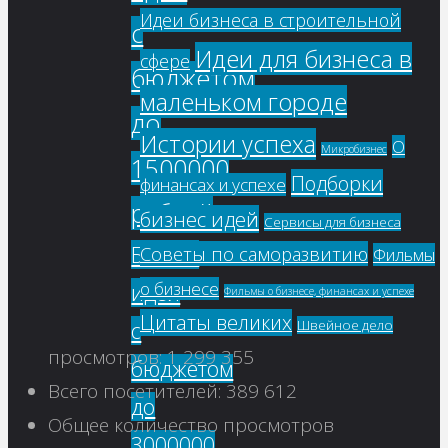
Идеи бизнеса в строительной
с
Идеи для бизнеса в
сфере
бюджетом
маленьком городе
до
Истории успеха
О
Микробизнес
1500000
Подборки
финансах и успехе
рублей
бизнес идей
Сервисы для бизнеса
Бизнес
Советы по саморазвитию
Фильмы
о бизнесе
идеи
Фильмы о бизнесе, финансах и успехе
Цитаты великих
с
Швейное дело
просмотров:
1 299 355
бюджетом
Всего посетителей:
389 612
до
Общее количество просмотров
3000000