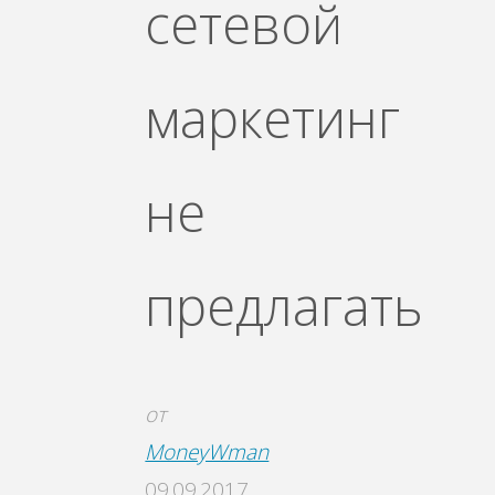
сетевой
маркетинг
не
предлагать
от
MoneyWman
09.09.2017