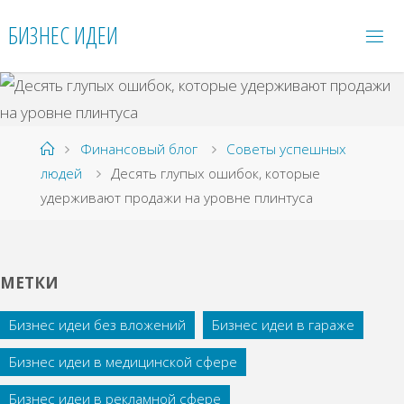
Перейти
БИЗНЕС ИДЕИ
к
содержимому
Главная
Финансовый блог
Советы успешных
людей
Десять глупых ошибок, которые
удерживают продажи на уровне плинтуса
МЕТКИ
Бизнес идеи без вложений
Бизнес идеи в гараже
Бизнес идеи в медицинской сфере
Бизнес идеи в рекламной сфере