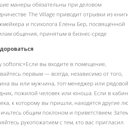
шие манеры обязательны при деловом
дничестве. The Village приводит отрывки из книг
жмейкера и психолога Елены Бер, посвящённой
лам общения, принятым в бизнес-среде
здороваться
y softonic×Если вы входите в помещение,
вайтесь первым — всегда, независимо от того,
ина вы или мужчина, топ-менеджер или рядово
дник, пожилой человек или юноша. Если в кабин
ека, к которому вы пришли, находятся другие лю
ичьтесь общим поклоном и приветствием. Зате
яйтесь рукопожатием с тем, кто вас пригласил.