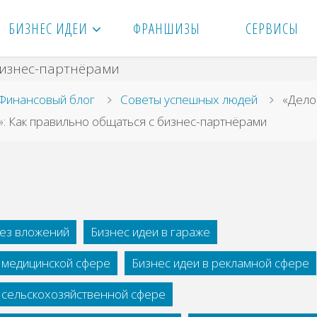
БИЗНЕС ИДЕИ
ФРАНШИЗЫ
СЕРВИСЫ
вная
Финансовый блог
Советы успешных людей
«Дело
»: Как правильно общаться с бизнес-партнёрами
без вложений
Бизнес идеи в гараже
в медицинской сфере
Бизнес идеи в рекламной сфере
в сельскохозяйственной сфере