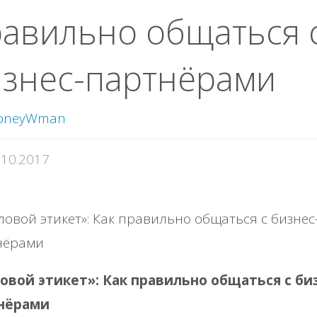
авильно общаться 
знес-партнёрами
oneyWman
.10.2017
овой этикет»: Как правильно общаться с би
нёрами