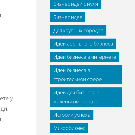
Бизнес идеи с нуля
и
Бизнес идея
Для крупных городов
Идеи арендного бизнеса
Идеи бизнеса в интернете
Идеи бизнеса в
строительной сфере
й
Идеи для бизнеса в
ете у
маленьком городе
ди,
Истории успеха
м
Микробизнес