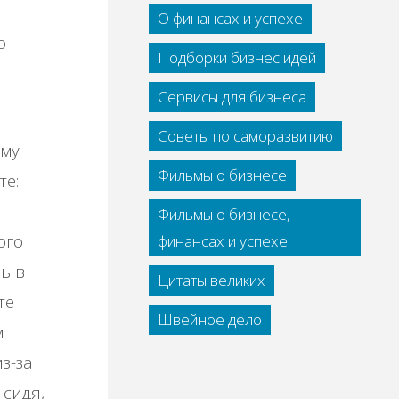
О финансах и успехе
о
Подборки бизнес идей
Сервисы для бизнеса
Советы по саморазвитию
ому
Фильмы о бизнесе
те:
Фильмы о бизнесе,
ого
финансах и успехе
ь в
Цитаты великих
те
Швейное дело
м
з-за
 сидя,