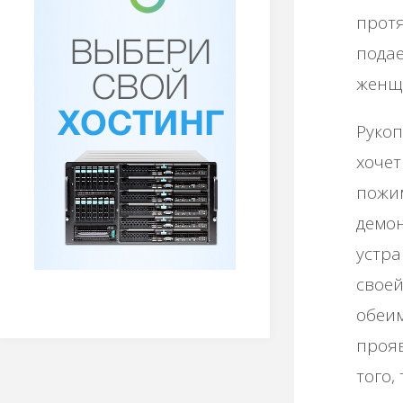
протя
подае
женщ
Рукоп
хочет
пожим
демон
устра
своей
обеим
прояв
того,