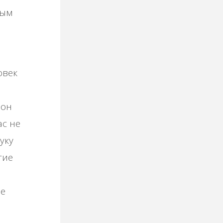
вым
овек
 он
ас не
уку
тие
ее