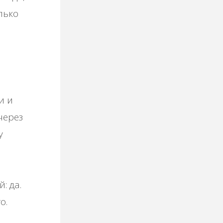
лько
и и
через
у
в
: да.
о.