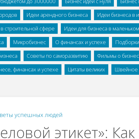
с бюджетом до 3000000
Бизнес идеи с нуля
Бизнес 
городов
Идеи арендного бизнеса
Идеи бизнеса в 
 в строительной сфере
Идеи для бизнеса в маленько
ха
Микробизнес
О финансах и успехе
Подборки
бизнеса
Советы по саморазвитию
Фильмы о бизне
есе, финансах и успехе
Цитаты великих
Швейное 
веты успешных людей
еловой этикет»: Как