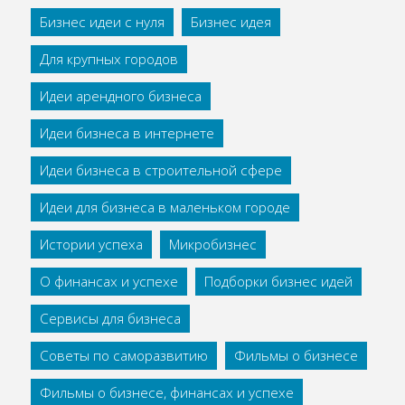
Бизнес идеи с нуля
Бизнес идея
Для крупных городов
Идеи арендного бизнеса
Идеи бизнеса в интернете
Идеи бизнеса в строительной сфере
Идеи для бизнеса в маленьком городе
Истории успеха
Микробизнес
О финансах и успехе
Подборки бизнес идей
Сервисы для бизнеса
Советы по саморазвитию
Фильмы о бизнесе
Фильмы о бизнесе, финансах и успехе