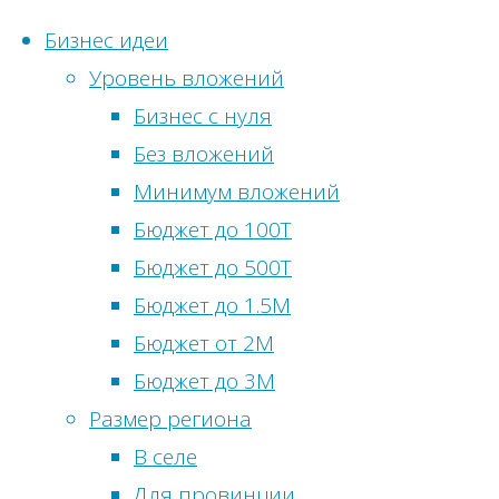
Бизнес идеи
Уровень вложений
Перейти
Бизнес с нуля
к
Глав
Фина
Без вложений
Статистика с
содержимому
клие
Метки
Минимум вложений
Онлайн-посети
Бюджет до 100Т
Бизнес идеи
Просмотры сег
Бюджет до 500Т
Бизнес
сфере
Посетителей с
Бюджет до 1.5М
сельскохоз
Просмотры вч
Бюджет от 2М
Би
питания
Посетители вч
Бюджет до 3М
развлечен
Всего просмот
Размер региона
Всего посетите
В селе
для Мос
Общее количес
Для провинции