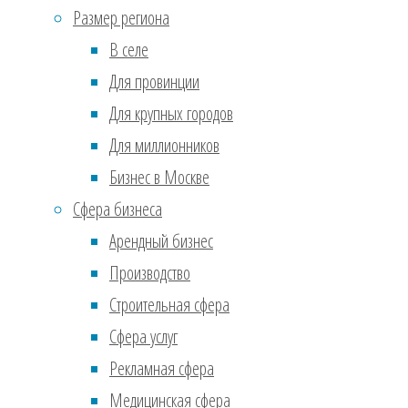
Июль 2017
(610)
Размер региона
Ноябрь 2016
(36)
Легк
В селе
Сентябрь 2016
(2)
вним
Для провинции
держ
Реклама
Для крупных городов
комп
Для миллионников
Бизнес в Москве
Вот 
Сфера бизнеса
каче
Арендный бизнес
в то
Производство
мони
Строительная сфера
3.
Пр
Сфера услуг
пред
Рекламная сфера
Медицинская сфера
Дела