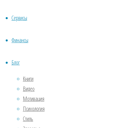
отст
Сервисы
4.
Во
Как 
Финансы
всер
мысл
Блог
извл
что 
Книги
парт
Видео
Мотивация
Если
Психология
знач
Стиль
помо