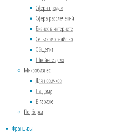
Сфера продаж
себе
Сфера развлечений
энту
Бизнес в интернете
новы
Сельское хозяйство
боль
Общепит
Любо
Швейное дело
Иссл
Микробизнес
комп
Для новичков
81% 
На дому
обго
В гараже
Прид
Подборки
мног
Франшизы
ново