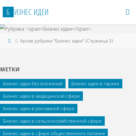
Перейти
Б
И
З
Н
Е
С
И
Д
Е
И
к
содержимому
Главная
Архив рубрики "Бизнес идеи"
(Страница 3)
МЕТКИ
Бизнес идеи без вложений
Бизнес идеи в гараже
Бизнес идеи в медицинской сфере
Бизнес идеи в рекламной сфере
Бизнес идеи в сельскохозяйственной сфере
Бизнес идеи в сфере общественного питания