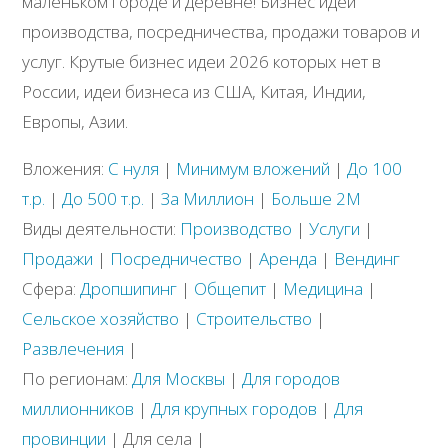
маленьком городе и деревне! Бизнес идеи
производства, посредничества, продажи товаров и
услуг. Крутые бизнес идеи 2026 которых нет в
России, идеи бизнеса из США, Китая, Индии,
Европы, Азии.
Вложения:
С нуля
|
Минимум вложений
|
До 100
т.р.
|
До 500 т.р.
|
За Миллион
|
Больше 2М
Виды деятельности:
Производство
|
Услуги
|
Продажи
|
Посредничество
|
Аренда
|
Вендинг
Сфера:
Дропшипинг
|
Общепит
|
Медицина
|
Сельское хозяйство
|
Строительство
|
Развлечения
|
По регионам:
Для Москвы
|
Для городов
миллионников
|
Для крупных городов
|
Для
провинции
| Для села |