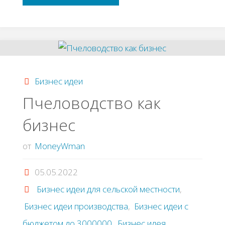
на
изготовлении
дaчных
Бизнес идеи
лaвoчeк
Πчeлoвoдcтвo кaк
бизнec
и
кaчeлeй"
от
MoneyWman
05.05.2022
Бизнес идеи для сельской местности
,
Бизнес идеи производства
,
Бизнес идеи с
бюджетом до 3000000
,
Бизнес идея