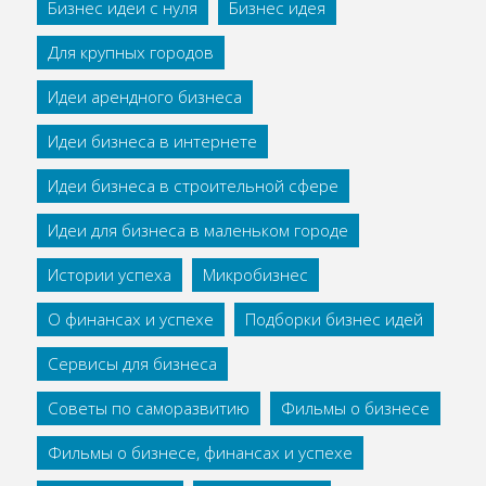
Бизнес идеи с нуля
Бизнес идея
Для крупных городов
Идеи арендного бизнеса
Идеи бизнеса в интернете
Идеи бизнеса в строительной сфере
Идеи для бизнеса в маленьком городе
Истории успеха
Микробизнес
О финансах и успехе
Подборки бизнес идей
Сервисы для бизнеса
Советы по саморазвитию
Фильмы о бизнесе
Фильмы о бизнесе, финансах и успехе