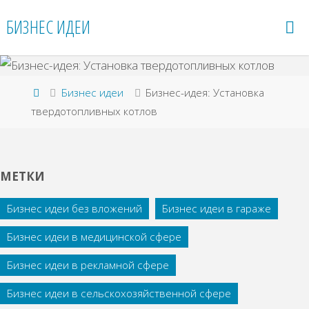
Перейти
БИЗНЕС ИДЕИ
к
содержимому
Главная
Бизнес идеи
Бизнес-идея: Установка
твердотопливных котлов
МЕТКИ
Бизнес идеи без вложений
Бизнес идеи в гараже
Бизнес идеи в медицинской сфере
Бизнес идеи в рекламной сфере
Бизнес идеи в сельскохозяйственной сфере