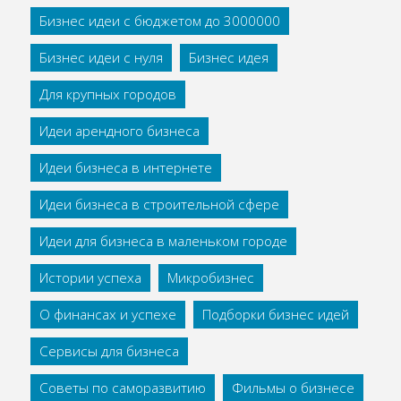
Бизнес идеи с бюджетом до 3000000
Бизнес идеи с нуля
Бизнес идея
Для крупных городов
Идеи арендного бизнеса
Идеи бизнеса в интернете
Идеи бизнеса в строительной сфере
Идеи для бизнеса в маленьком городе
Истории успеха
Микробизнес
О финансах и успехе
Подборки бизнес идей
Сервисы для бизнеса
Советы по саморазвитию
Фильмы о бизнесе