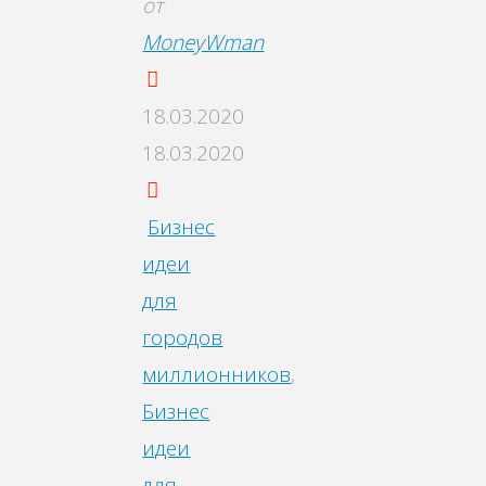
от
MoneyWman
18.03.2020
18.03.2020
Бизнес
идеи
для
городов
миллионников
,
Бизнес
идеи
для