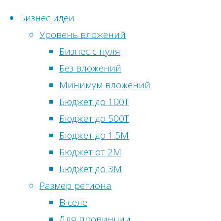
Бизнес идеи
Уровень вложений
Перейти
Бизнес с нуля
к
Без вложений
Статистика
содержимому
Главная
Метки
Минимум вложений
сайта
Бизнес
Бюджет до 100Т
Бизнес
идеи
Онлайн-
Бюджет до 500Т
идеи
посетители:
1
Бюджет до 1.5М
без
Бизнес-
Просмотры
Бюджет от 2М
вложений
идея:
сегодня:
8
Бюджет до 3М
Бизнес
Текстильное
Посетителей
Размер региона
идеи
производство
сегодня:
8
В селе
в
Просмотры
Для провинции