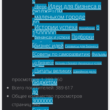
Идеи для бизнеса в
сфере
бюджетом
маленьком городе
до
Истории успеха
О
Микробизнес
1500000
Подборки
финансах и успехе
рублей
бизнес идей
Сервисы для бизнеса
Бизнес
Советы по саморазвитию
Фильмы
о бизнесе
идеи
Фильмы о бизнесе, финансах и успехе
Цитаты великих
с
Швейное дело
просмотров:
1 299 360
бюджетом
Всего посетителей:
389 617
до
Общее количество просмотров
3000000
страниц:
542