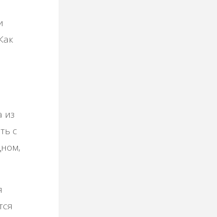
и
Как
 из
ть с
дном,
я
тся