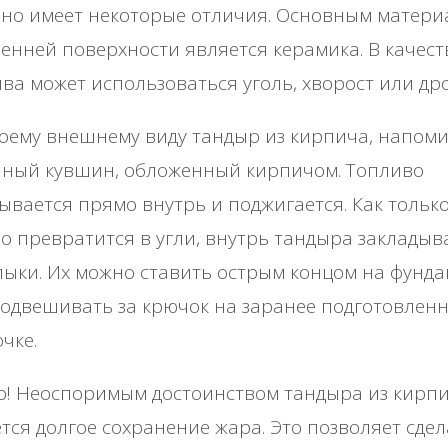
 но имеет некоторые отличия. Основным матер
енней поверхности является керамика. В качест
ва может использоваться уголь, хворост или дро
оему внешнему виду тандыр из кирпича, напом
яный кувшин, обложенный кирпичом. Топливо
ывается прямо внутрь и поджигается. Как тольк
о превратится в угли, внутрь тандыра закладыв
ки. Их можно ставить острым концом на фунда
одвешивать за крючок на заранее подготовлен
чке.
о! Неоспоримым достоинством тандыра из кирп
тся долгое сохранение жара. Это позволяет сдел