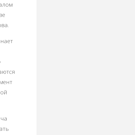
иалом
ве
ва.
инает
о
аются
мент
ной
ича
ать