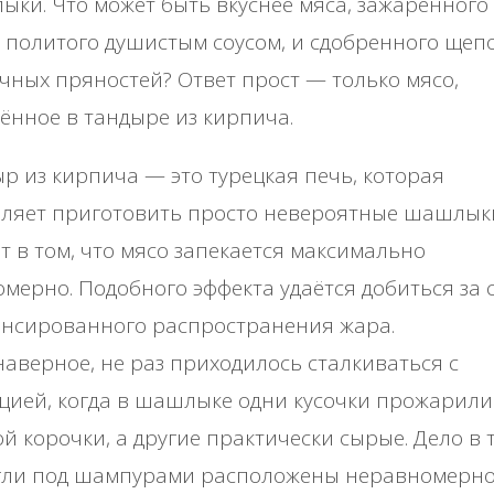
ки. Что может быть вкуснее мяса, зажаренного
, политого душистым соусом, и сдобренного щеп
чных пряностей? Ответ прост — только мясо,
ённое в тандыре из кирпича.
р из кирпича — это турецкая печь, которая
оляет приготовить просто невероятные шашлык
т в том, что мясо запекается максимально
мерно. Подобного эффекта удаётся добиться за 
ансированного распространения жара.
наверное, не раз приходилось сталкиваться с
цией, когда в шашлыке одни кусочки прожарили
й корочки, а другие практически сырые. Дело в 
угли под шампурами расположены неравномерно