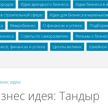
городов
Идеи арендного бизнеса
Идеи бизнеса в 
 в строительной сфере
Идеи для бизнеса в маленько
ха
Микробизнес
О финансах и успехе
Подборки
бизнеса
Советы по саморазвитию
Фильмы о бизне
есе, финансах и успехе
Цитаты великих
Швейное 
знес идеи
знес идея: Тандыр