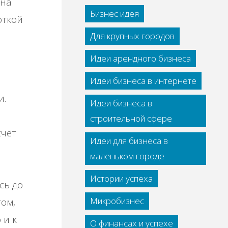
 на
Бизнес идея
откой
Для крупных городов
Идеи арендного бизнеса
Идеи бизнеса в интернете
и.
Идеи бизнеса в
строительной сфере
счёт
Идеи для бизнеса в
маленьком городе
Истории успеха
сь до
Микробизнес
том,
 и к
О финансах и успехе