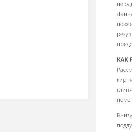
не од
Данна
позже
резул
предс
КАК 
Рассм
кирпи
глиня
помен
Внизу
подду