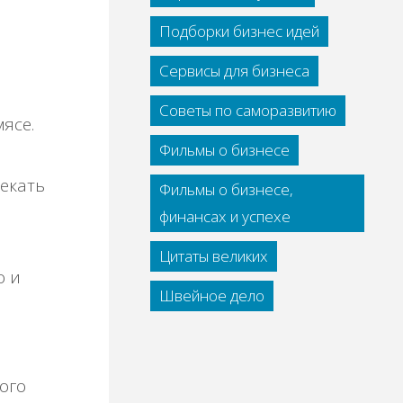
Подборки бизнес идей
Сервисы для бизнеса
Советы по саморазвитию
ясе.
Фильмы о бизнесе
пекать
Фильмы о бизнесе,
финансах и успехе
Цитаты великих
о и
Швейное дело
ого