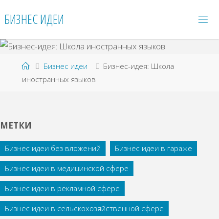
Перейти
БИЗНЕС ИДЕИ
к
содержимому
Главная
Бизнес идеи
Бизнес-идея: Школа
иностранных языков
МЕТКИ
Бизнес идеи без вложений
Бизнес идеи в гараже
Бизнес идеи в медицинской сфере
Бизнес идеи в рекламной сфере
Бизнес идеи в сельскохозяйственной сфере