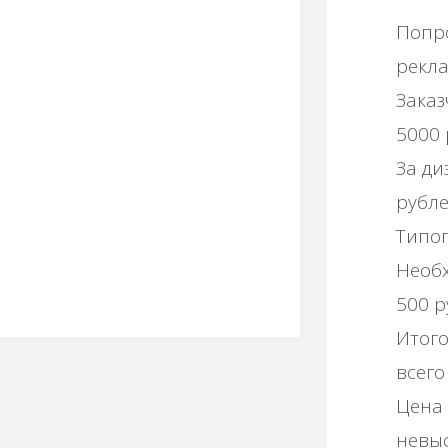
Попро
рекла
Заказ
5000 
За ди
рубле
Типог
Необх
500 р
Итого
всего
Цена 
невыс