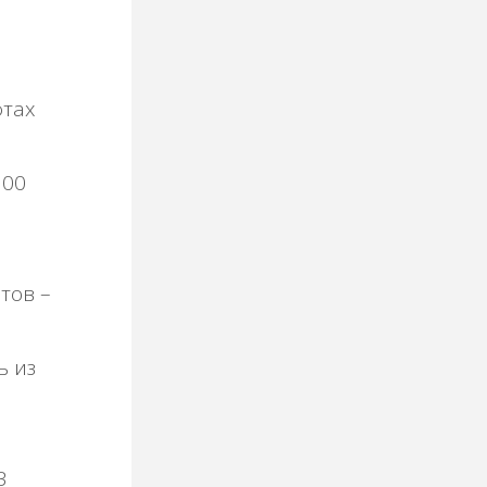
фтах
300
тов –
ь из
В