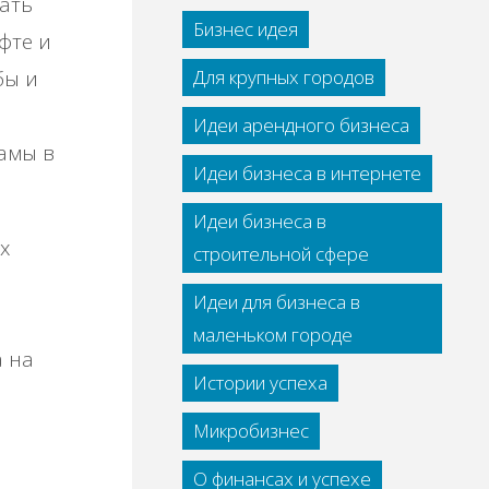
ать
Бизнес идея
фте и
бы и
Для крупных городов
Идеи арендного бизнеса
амы в
Идеи бизнеса в интернете
Идеи бизнеса в
х
строительной сфере
Идеи для бизнеса в
маленьком городе
а на
Истории успеха
Микробизнес
О финансах и успехе