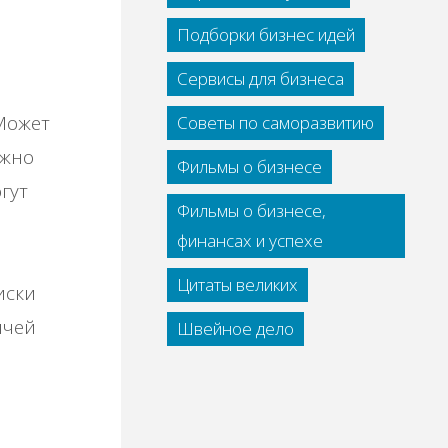
Подборки бизнес идей
Сервисы для бизнеса
Может
Советы по саморазвитию
ужно
Фильмы о бизнесе
гут
Фильмы о бизнесе,
финансах и успехе
Цитаты великих
иски
ячей
Швейное дело