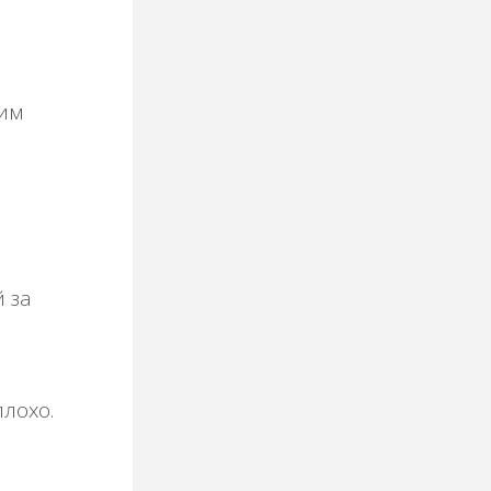
ким
й за
лохо.