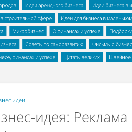
городов
Идеи арендного бизнеса
Идеи бизнеса в 
 в строительной сфере
Идеи для бизнеса в маленько
ха
Микробизнес
О финансах и успехе
Подборки
бизнеса
Советы по саморазвитию
Фильмы о бизне
есе, финансах и успехе
Цитаты великих
Швейное 
знес идеи
знес-идея: Реклама