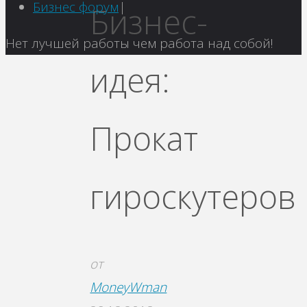
Бизнес форум
|
Бизнес-
Вернуться
Нет лучшей работы чем работа над собой!
наверх
идея:
Прокат
гироскутеров
от
MoneyWman