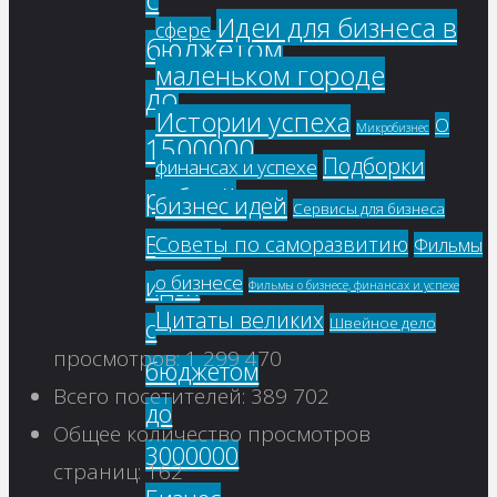
Идеи для бизнеса в
сфере
бюджетом
маленьком городе
до
Истории успеха
О
Микробизнес
1500000
Подборки
финансах и успехе
рублей
бизнес идей
Сервисы для бизнеса
Бизнес
Советы по саморазвитию
Фильмы
о бизнесе
идеи
Фильмы о бизнесе, финансах и успехе
Цитаты великих
с
Швейное дело
просмотров:
1 299 470
бюджетом
Всего посетителей:
389 702
до
Общее количество просмотров
3000000
страниц:
162