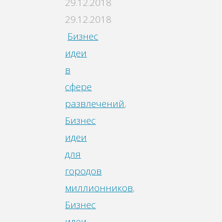
29.12.2018
29.12.2018
Бизнес
идеи
в
сфере
развлечений
,
Бизнес
идеи
для
городов
миллионников
,
Бизнес
идеи