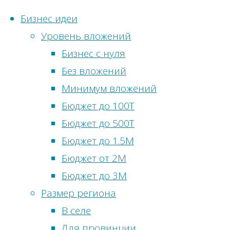
Бизнес идеи
Уровень вложений
Перейти
Бизнес с нуля
к
Главная
Бизнес
Без вложений
Статистика
содержимому
идеи
Метки
Минимум вложений
сайта
Бизнес-
Бюджет до 100Т
Бизнес
идея:
Онлайн-
Бюджет до 500Т
идеи
Прокат
посетители:
1
Бюджет до 1.5М
без
гироскутеров
Просмотры
Бюджет от 2М
вложений
сегодня:
23
Бюджет до 3М
Бизнес
Посетителей
Размер региона
идеи
сегодня:
22
В селе
в
Просмотры
Для провинции