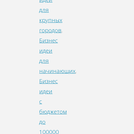
для
крупных
городов
,
Бизнес
идеи
для
начинающих
,
Бизнес
идеи
с
бюджетом
до
100000