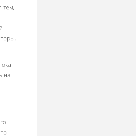
 тем,
й
аторы,
лока
ь на
го
что