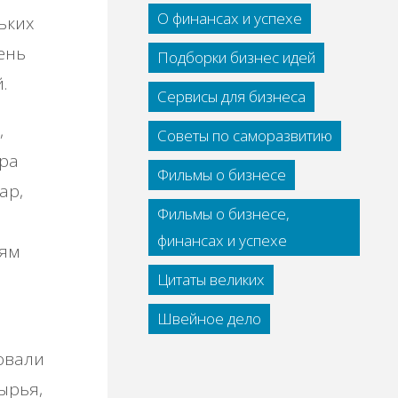
О финансах и успехе
ьких
ень
Подборки бизнес идей
.
Сервисы для бизнеса
,
Советы по саморазвитию
ара
Фильмы о бизнесе
ар,
Фильмы о бизнесе,
финансах и успехе
иям
Цитаты великих
Швейное дело
овали
ырья,