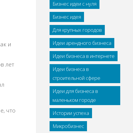
Бизнес идеи с нуля
Бизнес идея
Для крупных городов
Идеи арендного бизнеса
ак и
Идеи бизнеса в интернете
ов лет
Идеи бизнеса в
строительной сфере
ыл
Идеи для бизнеса в
маленьком городе
е, что
Истории успеха
я
Микробизнес