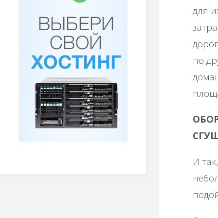
для и
затр
дорог
по др
домаш
площа
ОБОР
СГУ
И так
небол
подой