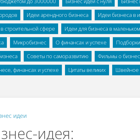
с бюджетом до 3000000
Бизнес идеи с нуля
Бизнес 
городов
Идеи арендного бизнеса
Идеи бизнеса в 
 в строительной сфере
Идеи для бизнеса в маленько
ха
Микробизнес
О финансах и успехе
Подборки
бизнеса
Советы по саморазвитию
Фильмы о бизне
есе, финансах и успехе
Цитаты великих
Швейное 
знес идеи
знес-идея: