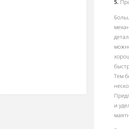
5.
Про
Больш
механ
детал
можно
хоро
быстр
Тем б
неско
Предп
и уде
маятн