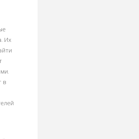
ые
. Их
айти
т
ми.
т в
телей