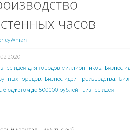
роизводство
стенных часов
oneyWman
.02.2020
знес идеи для городов миллионников
,
Бизнес и
рупных городов
,
Бизнес идеи производства
,
Биз
с бюджетом до 500000 рублей
,
Бизнес идея
овый капитал – 365 тыс.руб.