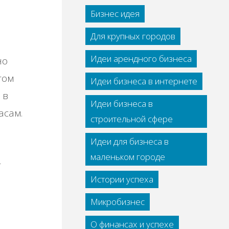
Бизнес идея
Для крупных городов
Идеи арендного бизнеса
но
том
Идеи бизнеса в интернете
 в
Идеи бизнеса в
асам.
строительной сфере
Идеи для бизнеса в
маленьком городе
т
Истории успеха
Микробизнес
О финансах и успехе