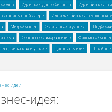
городов
Идеи арендного бизнеса
Идеи бизнеса в 
 в строительной сфере
Идеи для бизнеса в маленько
ха
Микробизнес
О финансах и успехе
Подборки
бизнеса
Советы по саморазвитию
Фильмы о бизне
есе, финансах и успехе
Цитаты великих
Швейное 
знес идеи
знес-идея: