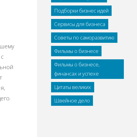
Подборки бизнес идей
Сервисы для бизнеса
Советы по саморазвитию
ашему
Фильмы о бизнесе
 с
Фильмы о бизнесе,
льной
финансах и успехе
т
Цитаты великих
я,
его.
Швейное дело