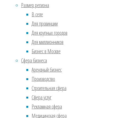
Июль 2017
(610)
свое
Размер региона
Ноябрь 2016
(36)
И эт
В селе
Сентябрь 2016
(2)
Конк
Для провинции
Реклама
Для крупных городов
Рыно
Для миллионников
прим
ферм
Бизнес в Москве
Отсу
Сфера бизнеса
Арендный бизнес
Но е
Производство
мног
Строительная сфера
прои
Сфера услуг
найт
Рекламная сфера
быст
Медицинская сфера