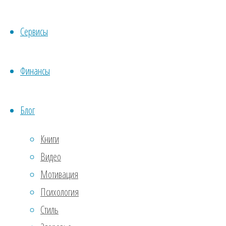
поли
Сервисы
2.
Нет
прим
Финансы
для 
стек
нетк
Блог
собо
Книги
особ
Видео
И ра
мате
Мотивация
Унив
Психология
скат
Стиль