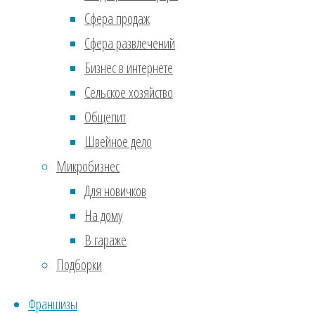
Асс
Сфера продаж
Сфера развлечений
Сост
Бизнес в интернете
очер
Сельское хозяйство
И чт
Общепит
поме
Швейное дело
прод
Микробизнес
Геот
Для новичков
1.
Тк
На дому
дефо
В гараже
техн
Подборки
геот
Франшизы
слоя