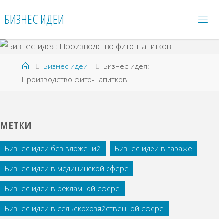
Перейти
БИЗНЕС ИДЕИ
к
содержимому
Главная
Бизнес идеи
Бизнес-идея:
Производство фито-напитков
МЕТКИ
Бизнес идеи без вложений
Бизнес идеи в гараже
Бизнес идеи в медицинской сфере
Бизнес идеи в рекламной сфере
Бизнес идеи в сельскохозяйственной сфере