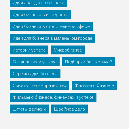
Идеи арендного бизнеса
Идеи бизнеса в интернете
Идеи бизнеса в строительной сфере
Идеи для бизнеса в маленьком городе
Истории успеха
Микробизнес
О финансах и успехе
Подборки бизнес идей
Сервисы для бизнеса
Советы по саморазвитию
Фильмы о бизнесе
Фильмы о бизнесе, финансах и успехе
Цитаты великих
Швейное дело