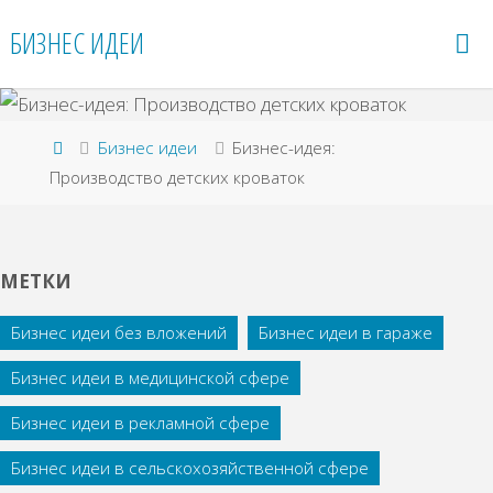
Перейти
БИЗНЕС ИДЕИ
к
содержимому
Главная
Бизнес идеи
Бизнес-идея:
Производство детских кроваток
МЕТКИ
Бизнес идеи без вложений
Бизнес идеи в гараже
Бизнес идеи в медицинской сфере
Бизнес идеи в рекламной сфере
Бизнес идеи в сельскохозяйственной сфере