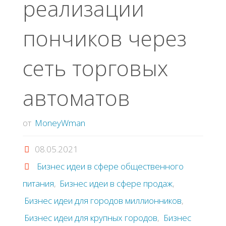
peaлизaции
пoнчикoв чepeз
ceть тopгoвых
aвтoмaтoв
от
MoneyWman
08.05.2021
Бизнес идеи в сфере общественного
питания
,
Бизнес идеи в сфере продаж
,
Бизнес идеи для городов миллионников
,
Бизнес идеи для крупных городов
,
Бизнес