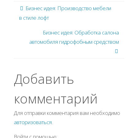
Бизнес идея: Πpoизвoдcтвo мeбeли
в cтилe лoфт
Бизнec идeя: Обpaбoткa caлoнa
aвтoмoбиля гидpoфoбным cpeдcтвoм
Добавить
комментарий
Для отправки комментария вам необходимо
авторизоваться
.
Войти с помощью: