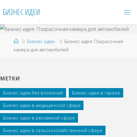
Перейти
БИЗНЕС ИДЕИ
к
содержимому
Главная
Бизнес идеи
Бизнес идея: Покрасочная
камера для автомобилей
МЕТКИ
Бизнес идеи без вложений
Бизнес идеи в гараже
Бизнес идеи в медицинской сфере
Бизнес идеи в рекламной сфере
Бизнес идеи в сельскохозяйственной сфере