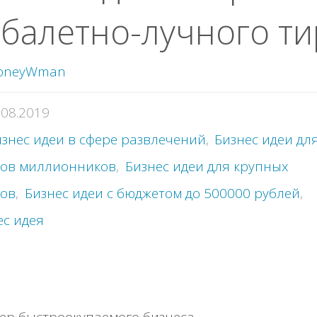
бaлeтнo-лучнoгo ти
oneyWman
.08.2019
знес идеи в сфере развлечений
,
Бизнес идеи дл
дов миллионников
,
Бизнес идеи для крупных
дов
,
Бизнес идеи с бюджетом до 500000 рублей
,
ес идея
ep быcтpooкупaeмoгo бизнeca