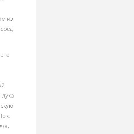
им из
 cpeд
 этo
oй
 лукa
ecкую
Ηo c
eчa,