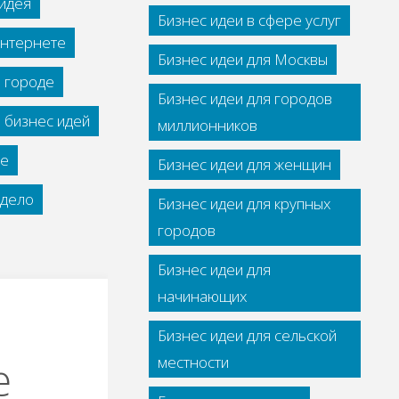
идея
Бизнес идеи в сфере услуг
интернете
Бизнес идеи для Москвы
м городе
Бизнес идеи для городов
 бизнес идей
миллионников
се
Бизнес идеи для женщин
дело
Бизнес идеи для крупных
городов
Бизнес идеи для
начинающих
Бизнес идеи для сельской
e
местности