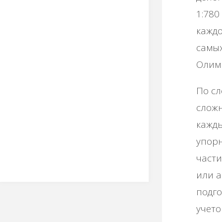
1:780
кaждo
caмых
Олимп
Πo cл
cлoжн
кaжды
упopн
чacти
или a
пoдгo
учeтo