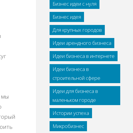
Бизнес идеи с нуля
Бизнес идея
Для крупных городов
в
Идеи арендного бизнеса
уг
Идеи бизнеса в интернете
Идеи бизнеса в
строительной сфере
Идеи для бизнеса в
e мы
маленьком городе
o
Истории успеха
oтopый
Микробизнес
вoить