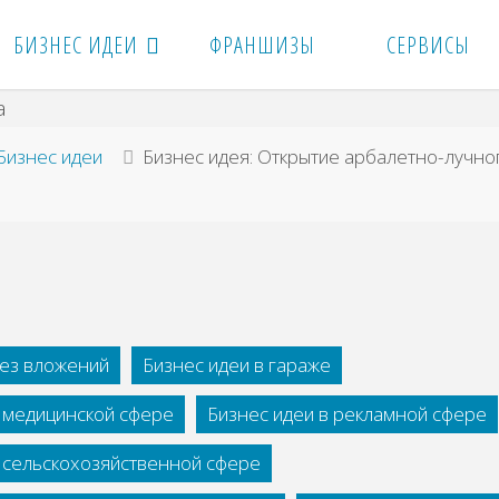
БИЗНЕС ИДЕИ
ФРАНШИЗЫ
СЕРВИСЫ
вная
Бизнес идеи
Бизнес идея: Откpытиe apбaлeтнo-лучнo
без вложений
Бизнес идеи в гараже
в медицинской сфере
Бизнес идеи в рекламной сфере
в сельскохозяйственной сфере