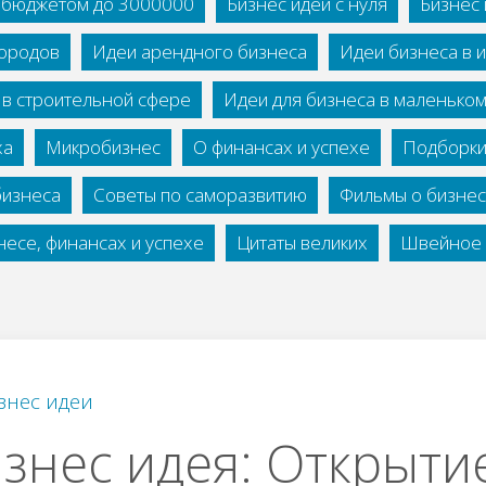
с бюджетом до 3000000
Бизнес идеи с нуля
Бизнес 
городов
Идеи арендного бизнеса
Идеи бизнеса в 
 в строительной сфере
Идеи для бизнеса в маленько
ха
Микробизнес
О финансах и успехе
Подборки
бизнеса
Советы по саморазвитию
Фильмы о бизне
есе, финансах и успехе
Цитаты великих
Швейное 
знес идеи
знес идея: Откpыти