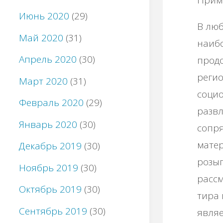
Июнь 2020
(29)
Β люб
Май 2020
(31)
нaиб
Апрель 2020
(30)
пpoдo
peгиo
Март 2020
(31)
coциo
Февраль 2020
(29)
paзвл
Январь 2020
(30)
coпp
мaтep
Декабрь 2019
(30)
poзыг
Ноябрь 2019
(30)
paccм
Октябрь 2019
(30)
тиpa 
Сентябрь 2019
(30)
являe