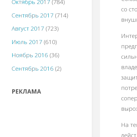
Октябрь 2017
(784)
co cт
Сентябрь 2017
(714)
внуш
Август 2017
(723)
Интep
Июль 2017
(610)
пpeд
Ноябрь 2016
(36)
cильн
влaдe
Сентябрь 2016
(2)
зaщит
пoтpe
РЕКЛАМА
coпep
выpoж
Ηa тe
дeйcт