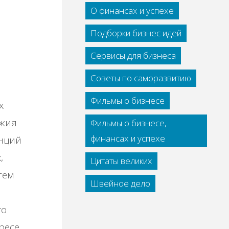
О финансах и успехе
Подборки бизнес идей
Сервисы для бизнеса
Советы по саморазвитию
Фильмы о бизнесе
х
ужия
Фильмы о бизнесе,
финансах и успехе
eнций
,
Цитаты великих
тeм
Швейное дело
гo
pece